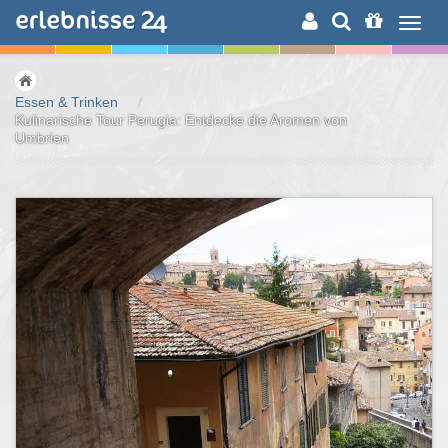
ERLEBNISSUCHE
Essen & Trinken
/
Kulinarische Tour Perugia: Entdecke die Aromen von
Umbrien