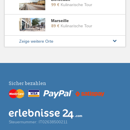
99 €
Kulinarische Tour
Marseille
89 €
Kulinarische Tour
Zeige weitere Orte
Sicher bezahlen
Steuernummer: IT02638500211