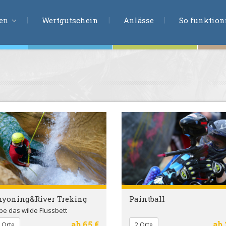
ERLEBNISSU
ien
Wertgutschein
Anlässe
So funktioni
ten
r
tion
s
en
undheit
ntasie
nyoning&River Treking
Paintball
be das wilde Flussbett
en
ab 65 €
ab 
 Orte
2 Orte