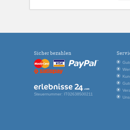
Sicher bezahlen
Servi
Guts
Wer
Kun
Guts
Vera
Steuernummer: IT02638500211
Uns