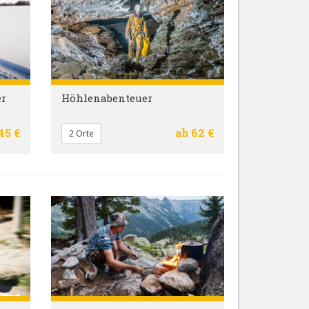
er
Höhlenabenteuer
45 €
ab 62 €
2 Orte