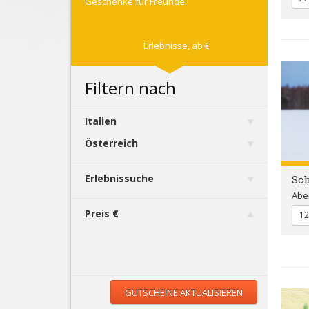
Geschenke für Freunde.
Erlebnisse,
ab
€
Filtern nach
Italien
Österreich
Erlebnissuche
Sc
Abe
Preis €
12
GUTSCHEINE AKTUALISIEREN