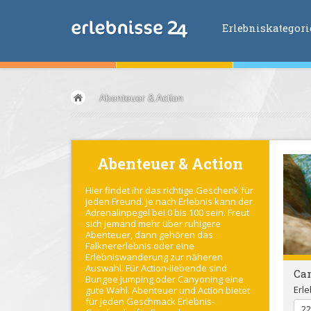
Erlebniskategor
Erlebniskategorien
Abenteuer & Action
Fliegen &
Glei
Fahren &
Moto
Abenteuer &
Ac
Abenteuer & Action
Sport &
Fitnes
Hier findet ihr das richtige Geschenk für
Essen &
Trink
jeden Freund. Je nach Erlebnis kann der
Wellness &
Ges
Adrenalinpegel bei 0 bis 100 sein. Freut
sich jemand mehr über ruhigere
Wasser &
Wind
Abenteuer, dann gehören das
Falknererlebnis oder eine
Lifestyle &
Pha
Erlebniswanderung zur näheren
Auswahl. Für Action-liebende sind
Ca
Kids &
Family
Bungee jumping oder Canyoning eine
Erle
gute Wahl. Abenteuer und Action bietet
Übernachtung
für jeden Geschmack Erlebnis-
22