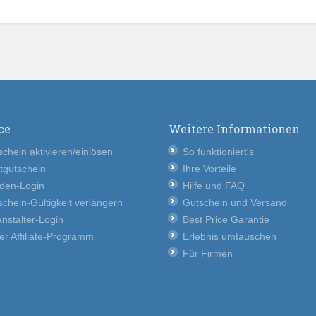
ce
Weitere Informationen
chein aktivieren/einlösen
So funktioniert's
tgutschein
Ihre Vorteile
den-Login
Hilfe und FAQ
chein-Gültigkeit verlängern
Gutschein und Versand
nstalter-Login
Best Price Garantie
er Affiliate-Programm
Erlebnis umtauschen
Für Firmen