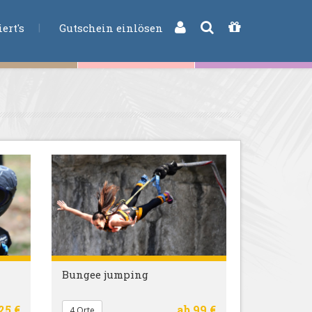
CHE
ert's
Gutschein einlösen
Bungee jumping
25 €
ab 99 €
4 Orte