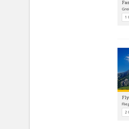
Fas
Gre
1 
Fly
Flie
2 