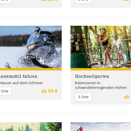
hneemobil fahren
Hochseilgarten
nteuer auf dem Schnee!
Balancieren in
schwindelerregenden Höhen
ab 59 €
 Orte
ab 
3 Orte