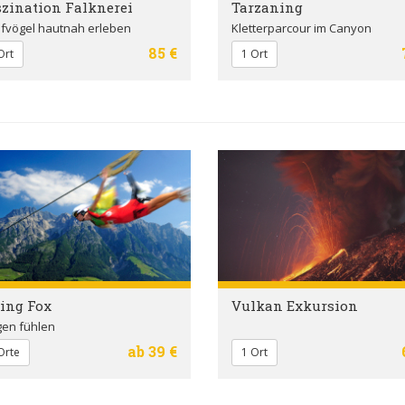
zination Falknerei
Tarzaning
ifvögel hautnah erleben
Kletterparcour im Canyon
85 €
Ort
1 Ort
ing Fox
Vulkan Exkursion
gen fühlen
ab 39 €
Orte
1 Ort