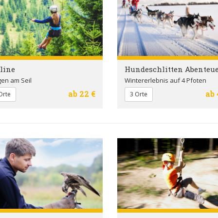
line
Hundeschlitten Abenteu
gen am Seil
Wintererlebnis auf 4 Pfoten
ab 22 €
ab 
Orte
3 Orte