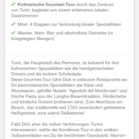
Kulinarische Gourmet-Tour
durch das Zentrum
von Turin, begleitet von einem erfahrenen lokalen
Gastronomen
Mind. 4 Etappen zur Verkostung lokaler Spezialitäten
Wasser, Wein, Bier und alkoholfreie Getränke (in
festgelegten Mengen)
Turin, die Hauptstadt des Piemonts, ist bekannt für ihre
kulinarischen Spezialitäten wie die handgemacheten
Grissini und die leckere Schokolade.
Diese Gourmet-Tour führt Dich in exklusive Restaurants wo
Du piemontesische Spezialitäten wie Käse und
Wurstwaren, gefüllte Nudeln "Agnolotti del Monferrato" und
frische Pasta aus der Langhe-Bauerntradition, Rindertartar
und köstliche Grissini probieren wirst. Zum Abschluss ein
Bicerin, das traditionelle seit 1763 unverändert gebliebene
Heißgetränk, eine wahre Delikatesse!
Falls Dich eher die süßen Verführungen Turins
interessieren, wähle die Konditorei-Tour in den antiken
Süßwarenläden wo Du die berühmten Gianduiotti, Marron-