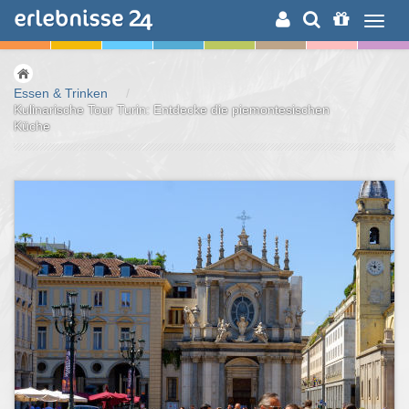
ERLEBNISSUCHE
Essen & Trinken
/
Kulinarische Tour Turin: Entdecke die piemontesischen
Küche