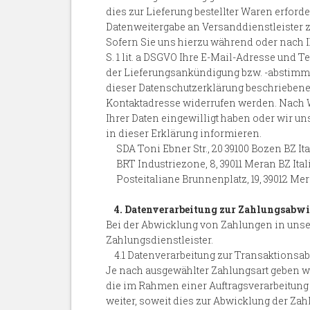
dies zur Lieferung bestellter Waren erforder
Datenweitergabe an Versanddienstleiste
Sofern Sie uns hierzu während oder nach Ih
S. 1 lit. a DSGVO Ihre E-Mail-Adresse und
der Lieferungsankündigung bzw. -abstimmu
dieser Datenschutzerklärung beschriebene
Kontaktadresse widerrufen werden. Nach Wi
Ihrer Daten eingewilligt haben oder wir un
in dieser Erklärung informieren.
SDA Toni Ebner Str., 20 39100 Bozen BZ Ita
BRT Industriezone, 8, 39011 Meran BZ Ital
Posteitaliane Brunnenplatz, 19, 39012 Mer
4. Datenverarbeitung zur Zahlungsabw
Bei der Abwicklung von Zahlungen in unser
Zahlungsdienstleister.
4.1 Datenverarbeitung zur Transaktionsa
Je nach ausgewählter Zahlungsart geben wi
die im Rahmen einer Auftragsverarbeitung f
weiter, soweit dies zur Abwicklung der Zahlu