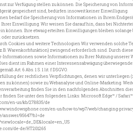
t zur Verfügung stellen zu können. Die Speicherung von Informa
dgerät gespeichert sind, bedürfen insoweit keiner Einwilligung.
onen bedarf die Speicherung von Informationen in Ihrem Endgerät 
 Ihrer Einwilligung. Wir weisen Sie darauf hin, dass bei Nichtertei
n können. Ihre etwaig erteilten Einwilligungen bleiben solange b
 oder zurücksetzen.
urch Cookies und weitere Technologien Wir verwenden solche Te
z.B. Warenkorbfunktion) zwingend erforderlich sind. Durch dies
r-Informationen sowie Informationen zu Ihrer Nutzung unserer W
 Dies dient im Rahmen einer Interessensabwägung überwiegenden
äß Art. 6 Abs. 1 S. 1 lit. f DSGVO.
llung der rechtlichen Verpflichtungen, denen wir unterliegen (z
n zu können) sowie zu Webanalyse und Online-Marketing. Weite
tenverarbeitung finden Sie in den nachfolgenden Abschnitten die
 finden Sie unter den folgenden Links: Microsoft Edge™ / Safari™
ft.com/en-us/kb/278835/de
://www.windowsphone.com/en-us/how-to/wp7/web/changing-privac
me/answer/95647?hl=de
7191?viewlocale=de_DE&locale=en_US
pple.com/de-de/HT201265