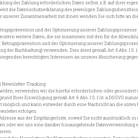
cklung der Zahlung erforderlichen Daten selbst, z.B. auf ihrer eig
weit die Datenschutzerklärung des jeweiligen Zahlungsdienstleist
 unserer Zusammenarbeit mit ihnen wenden Sie sich bitte an die
trugsprävention und der Optimierung unserer Zahlungsprozesse
eistern weitere Daten, die sie zusammen mit den für die Abwick
r Betrugsprävention und der Optimierung unserer Zahlungsprozes
 der Buchhaltung) verwenden. Dies dient gemäß Art. 6 Abs. 1 S. 1
genden berechtigten Interessen an unserer Absicherung gegen 
d Newsletter-Tracking
lden, verwenden wir die hierfür erforderlichen oder gesondert 
und Ihrer Einwilligung gemäß Art. 6 Abs. 1 S. 1 lit. a DSGVO zuzu
it möglich und kann entweder durch eine Nachricht an die unten
sletter erfolgen.
resse aus der Empfängerliste, soweit Sie nicht ausdrücklich in
t haben oder wir uns eine darüber hinausgehende Datenverwendung vo
ieren.