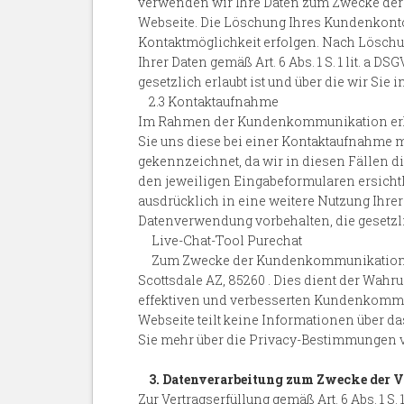
verwenden wir Ihre Daten zum Zwecke der 
Webseite. Die Löschung Ihres Kundenkontos
Kontaktmöglichkeit erfolgen. Nach Löschun
Ihrer Daten gemäß Art. 6 Abs. 1 S. 1 lit. 
gesetzlich erlaubt ist und über die wir Sie 
2.3 Kontaktaufnahme
Im Rahmen der Kundenkommunikation erhebe
Sie uns diese bei einer Kontaktaufnahme mit
gekennzeichnet, da wir in diesen Fällen d
den jeweiligen Eingabeformularen ersichtli
ausdrücklich in eine weitere Nutzung Ihrer 
Datenverwendung vorbehalten, die gesetzlic
Live-Chat-Tool Purechat
Zum Zwecke der Kundenkommunikation verw
Scottsdale AZ, 85260 . Dies dient der Wa
effektiven und verbesserten Kundenkommunika
Webseite teilt keine Informationen über d
Sie mehr über die Privacy-Bestimmungen v
3. Datenverarbeitung zum Zwecke der
Zur Vertragserfüllung gemäß Art. 6 Abs. 1 S.