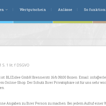
ERLEBNISSU
ien
Wertgutschein
Anlässe
So funktioni
ten
r
tion
s
 S. 1 lit. f DSGVO
en
undheit
g ist: BLIZidee GmbH Brennerstr. 16/b 39100 Bozen Email: info@er
em Online-Shop. Der Schutz Ihrer Privatsphäre ist für uns sehr w
ntasie
en.
en
ne Angaben zu Ihrer Person zu machen. Bei jedem Aufruf einer W