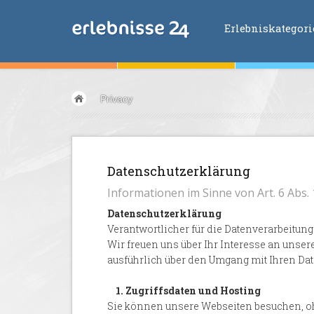
Erlebniskategor
Erlebniskategorien
Privacy
Fliegen &
Glei
Fahren &
Moto
Abenteuer &
Ac
Datenschutzerklärung
Sport &
Fitnes
Informationen im Sinne von Art. 6 Abs. 1
Essen &
Trink
Datenschutzerklärung
Wellness &
Ges
Verantwortlicher für die Datenverarbeitun
Wasser &
Wind
Wir freuen uns über Ihr Interesse an unser
Lifestyle &
Pha
ausführlich über den Umgang mit Ihren Dat
Kids &
Family
1. Zugriffsdaten und Hosting
Übernachtung
Sie können unsere Webseiten besuchen, oh