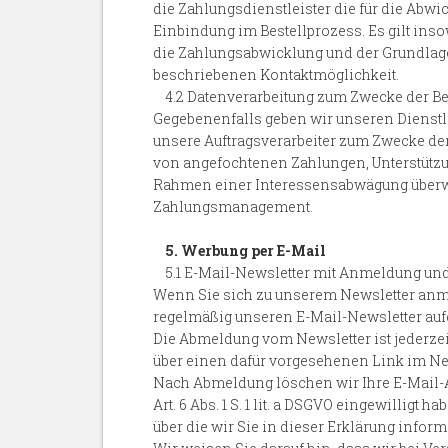
die Zahlungsdienstleister die für die Abwi
Einbindung im Bestellprozess. Es gilt inso
die Zahlungsabwicklung und der Grundlage
beschriebenen Kontaktmöglichkeit.
4.2 Datenverarbeitung zum Zwecke der Be
Gegebenenfalls geben wir unseren Dienstl
unsere Auftragsverarbeiter zum Zwecke de
von angefochtenen Zahlungen, Unterstützung
Rahmen einer Interessensabwägung überwie
Zahlungsmanagement.
5. Werbung per E-Mail
5.1 E-Mail-Newsletter mit Anmeldung un
Wenn Sie sich zu unserem Newsletter anme
regelmäßig unseren E-Mail-Newsletter aufgr
Die Abmeldung vom Newsletter ist jederze
über einen dafür vorgesehenen Link im New
Nach Abmeldung löschen wir Ihre E-Mail-Ad
Art. 6 Abs. 1 S. 1 lit. a DSGVO eingewillig
über die wir Sie in dieser Erklärung inform