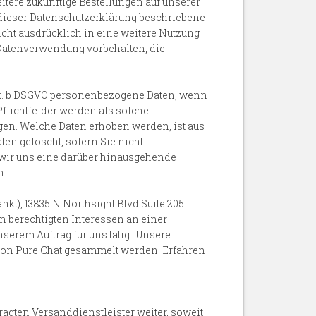
tere zukünftige Bestellungen auf unserer
 dieser Datenschutzerklärung beschriebene
cht ausdrücklich in eine weitere Nutzung
e Datenverwendung vorbehalten, die
lit. b DSGVO personenbezogene Daten, wenn
Pflichtfelder werden als solche
gen. Welche Daten erhoben werden, ist aus
en gelöscht, sofern Sie nicht
er wir uns eine darüber hinausgehende
n.
), 13835 N Northsight Blvd Suite 205
 berechtigten Interessen an einer
nserem Auftrag für uns tätig. Unsere
 von Pure Chat gesammelt werden. Erfahren
ftragten Versanddienstleister weiter, soweit