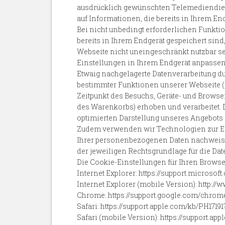
ausdrücklich gewünschten Telemediendiens
auf Informationen, die bereits in Ihrem En
Bei nicht unbedingt erforderlichen Funkti
bereits in Ihrem Endgerät gespeichert sind,
Webseite nicht uneingeschränkt nutzbar sei
Einstellungen in Ihrem Endgerät anpassen
Etwaig nachgelagerte Datenverarbeitung d
bestimmter Funktionen unserer Webseite (
Zeitpunkt des Besuchs, Geräte- und Browse
des Warenkorbs) erhoben und verarbeitet.
optimierten Darstellung unseres Angebots gem
Zudem verwenden wir Technologien zur Erfü
Ihrer personenbezogenen Daten nachweise
der jeweiligen Rechtsgrundlage für die Da
Die Cookie-Einstellungen für Ihren Browser
Internet Explorer: https://support.microso
Internet Explorer (mobile Version): http
Chrome: https://support.google.com/chro
Safari: https://support.apple.com/kb/PH1
Safari (mobile Version): https://support.a