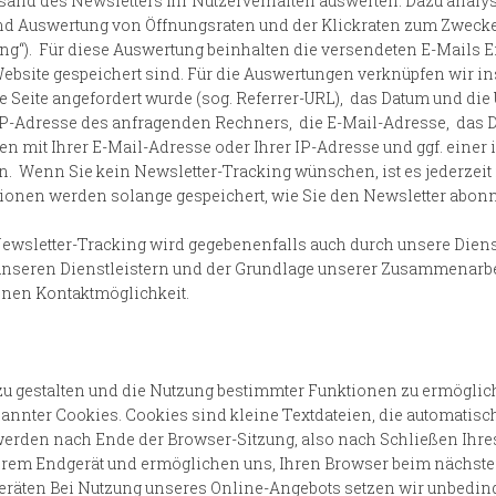
ersand des Newsletters Ihr Nutzerverhalten auswerten. Dazu ana
d Auswertung von Öffnungsraten und der Klickraten zum Zwecke 
“). Für diese Auswertung beinhalten die versendeten E-Mails Ei
 Website gespeichert sind. Für die Auswertungen verknüpfen wir 
ie Seite angefordert wurde (sog. Referrer-URL), das Datum und die
P-Adresse des anfragenden Rechners, die E-Mail-Adresse, das 
n mit Ihrer E-Mail-Adresse oder Ihrer IP-Adresse und ggf. einer 
n. Wenn Sie kein Newsletter-Tracking wünschen, ist es jederzeit 
onen werden solange gespeichert, wie Sie den Newsletter abon
Newsletter-Tracking wird gegebenenfalls auch durch unsere Diens
unseren Dienstleistern und der Grundlage unserer Zusammenarbei
enen Kontaktmöglichkeit.
 zu gestalten und die Nutzung bestimmter Funktionen zu ermögli
nnter Cookies. Cookies sind kleine Textdateien, die automatisc
erden nach Ende der Browser-Sitzung, also nach Schließen Ihres 
Ihrem Endgerät und ermöglichen uns, Ihren Browser beim nächst
dgeräten Bei Nutzung unseres Online-Angebots setzen wir unbedi