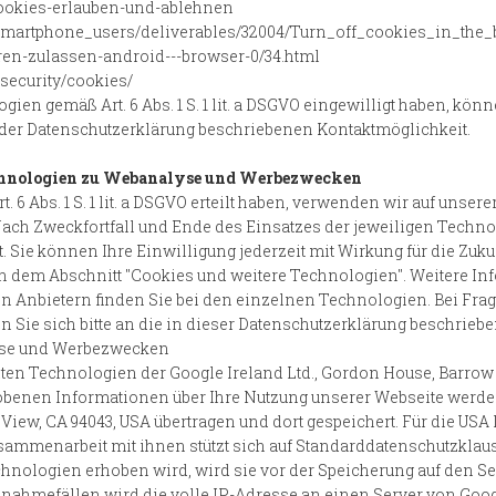
b/cookies-erlauben-und-ablehnen
n/smartphone_users/deliverables/32004/Turn_off_cookies_in_the_
eren-zulassen-android---browser-0/34.html
/security/cookies/
en gemäß Art. 6 Abs. 1 S. 1 lit. a DSGVO eingewilligt haben, könn
n der Datenschutzerklärung beschriebenen Kontaktmöglichkeit.
echnologien zu Webanalyse und Werbezwecken
t. 6 Abs. 1 S. 1 lit. a DSGVO erteilt haben, verwenden wir auf uns
Nach Zweckfortfall und Ende des Einsatzes der jeweiligen Techn
ie können Ihre Einwilligung jederzeit mit Wirkung für die Zuku
in dem Abschnitt "Cookies und weitere Technologien". Weitere In
 Anbietern finden Sie bei den einzelnen Technologien. Bei Fra
Sie sich bitte an die in dieser Datenschutzerklärung beschrieb
yse und Werbezwecken
n Technologien der Google Ireland Ltd., Gordon House, Barrow Str
benen Informationen über Ihre Nutzung unserer Webseite werden
iew, CA 94043, USA übertragen und dort gespeichert. Für die US
ammenarbeit mit ihnen stützt sich auf Standarddatenschutzkla
chnologien erhoben wird, wird sie vor der Speicherung auf den S
nahmefällen wird die volle IP-Adresse an einen Server von Googl