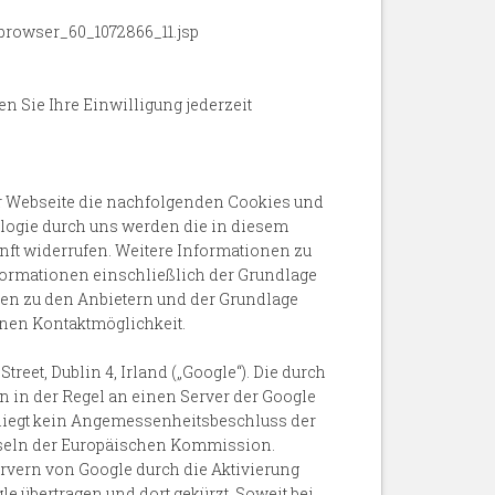
browser_60_1072866_11.jsp
en Sie Ihre Einwilligung jederzeit
erer Webseite die nachfolgenden Cookies und
ologie durch uns werden die in diesem
nft widerrufen. Weitere Informationen zu
formationen einschließlich der Grundlage
gen zu den Anbietern und der Grundlage
enen Kontaktmöglichkeit.
eet, Dublin 4, Irland („Google“). Die durch
 in der Regel an einen Server der Google
A liegt kein Angemessenheitsbeschluss der
useln der Europäischen Kommission.
ervern von Google durch die Aktivierung
e übertragen und dort gekürzt. Soweit bei