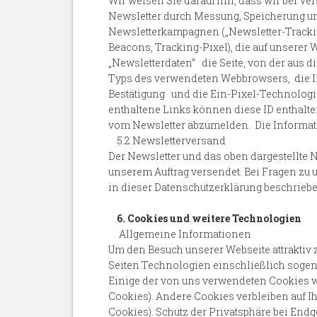
Wir weisen Sie darauf hin, dass wir bei V
Newsletter durch Messung, Speicherung un
Newsletterkampagnen („Newsletter-Tracking
Beacons, Tracking-Pixel), die auf unserer
„Newsletterdaten“ die Seite, von der aus d
Typs des verwendeten Webbrowsers, die I
Bestätigung und die Ein-Pixel-Technologie
enthaltene Links können diese ID enthalte
vom Newsletter abzumelden. Die Informati
5.2 Newsletterversand
Der Newsletter und das oben dargestellte 
unserem Auftrag versendet. Bei Fragen zu 
in dieser Datenschutzerklärung beschrieb
6. Cookies und weitere Technologien
Allgemeine Informationen
Um den Besuch unserer Webseite attraktiv
Seiten Technologien einschließlich sogena
Einige der von uns verwendeten Cookies w
Cookies). Andere Cookies verbleiben auf 
Cookies). Schutz der Privatsphäre bei En