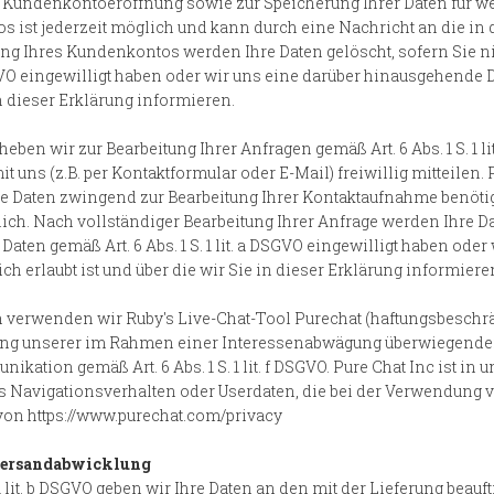
Kundenkontoeröffnung sowie zur Speicherung Ihrer Daten für wei
 ist jederzeit möglich und kann durch eine Nachricht an die in
g Ihres Kundenkontos werden Ihre Daten gelöscht, sofern Sie ni
a DSGVO eingewilligt haben oder wir uns eine darüber hinausgehend
in dieser Erklärung informieren.
n wir zur Bearbeitung Ihrer Anfragen gemäß Art. 6 Abs. 1 S. 1 
 uns (z.B. per Kontaktformular oder E-Mail) freiwillig mitteilen. 
ie Daten zwingend zur Bearbeitung Ihrer Kontaktaufnahme benöti
ch. Nach vollständiger Bearbeitung Ihrer Anfrage werden Ihre Dat
Daten gemäß Art. 6 Abs. 1 S. 1 lit. a DSGVO eingewilligt haben od
h erlaubt ist und über die wir Sie in dieser Erklärung informiere
enden wir Ruby's Live-Chat-Tool Purechat (haftungsbeschränkt
hrung unserer im Rahmen einer Interessenabwägung überwiegenden
tion gemäß Art. 6 Abs. 1 S. 1 lit. f DSGVO. Pure Chat Inc ist in u
as Navigationsverhalten oder Userdaten, die bei der Verwendung
on https://www.purechat.com/privacy
 Versandabwicklung
 1 lit. b DSGVO geben wir Ihre Daten an den mit der Lieferung beau