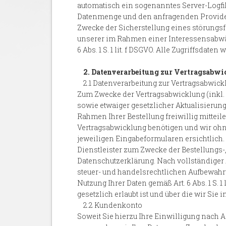
automatisch ein sogenanntes Server-Logfile
Datenmenge und den anfragenden Provider 
Zwecke der Sicherstellung eines störungsf
unserer im Rahmen einer Interessensabwäg
6 Abs. 1 S. 1 lit. f DSGVO. Alle Zugriffsda
2. Datenverarbeitung zur Vertragsab
2.1 Datenverarbeitung zur Vertragsabwick
Zum Zwecke der Vertragsabwicklung (inkl
sowie etwaiger gesetzlicher Aktualisierung
Rahmen Ihrer Bestellung freiwillig mitteil
Vertragsabwicklung benötigen und wir ohn
jeweiligen Eingabeformularen ersichtlich.
Dienstleister zum Zwecke der Bestellungs
Datenschutzerklärung. Nach vollständiger 
steuer- und handelsrechtlichen Aufbewahrung
Nutzung Ihrer Daten gemäß Art. 6 Abs. 1 S.
gesetzlich erlaubt ist und über die wir Sie 
2.2 Kundenkonto
Soweit Sie hierzu Ihre Einwilligung nach Ar