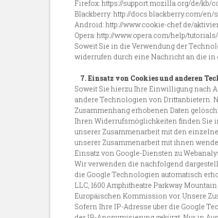
Firefox: https://support.mozilla.org/de/k
Blackberry: http://docs.blackberry.com/e
Android: http://www.cookie-chef.de/aktivi
Opera: http://www.opera.com/help/tutorials
Soweit Sie in die Verwendung der Technologi
widerrufen durch eine Nachricht an die i
7. Einsatz von Cookies und anderen T
Soweit Sie hierzu Ihre Einwilligung nach Ar
andere Technologien von Drittanbietern. 
Zusammenhang erhobenen Daten gelöscht. S
Ihren Widerrufsmöglichkeiten finden Sie 
unserer Zusammenarbeit mit den einzelnen
unserer Zusammenarbeit mit ihnen wenden 
Einsatz von Google-Diensten zu Webanal
Wir verwenden die nachfolgend dargestellte
die Google Technologien automatisch erho
LLC, 1600 Amphitheatre Parkway Mountain V
Europäischen Kommission vor. Unsere Zus
Sofern Ihre IP-Adresse über die Google Te
der IP-Anonymisierung gekürzt. Nur in Aus