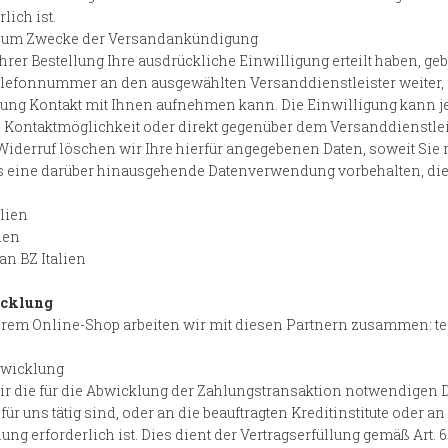
lich ist.
r zum Zwecke der Versandankündigung
rer Bestellung Ihre ausdrückliche Einwilligung erteilt haben, geb
 Telefonnummer an den ausgewählten Versanddienstleister weiter,
ng Kontakt mit Ihnen aufnehmen kann. Die Einwilligung kann jed
 Kontaktmöglichkeit oder direkt gegenüber dem Versanddienstlei
derruf löschen wir Ihre hierfür angegebenen Daten, soweit Sie n
s eine darüber hinausgehende Datenverwendung vorbehalten, die ge
lien
ien
an BZ Italien
icklung
em Online-Shop arbeiten wir mit diesen Partnern zusammen: techn
bwicklung
r die für die Abwicklung der Zahlungstransaktion notwendigen D
ür uns tätig sind, oder an die beauftragten Kreditinstitute oder 
ng erforderlich ist. Dies dient der Vertragserfüllung gemäß Art. 6 A