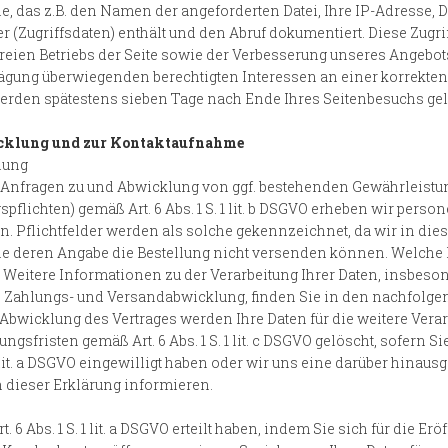
, das z.B. den Namen der angeforderten Datei, Ihre IP-Adresse, D
(Zugriffsdaten) enthält und den Abruf dokumentiert. Diese Zugr
reien Betriebs der Seite sowie der Verbesserung unseres Angebot
ung überwiegenden berechtigten Interessen an einer korrekten 
ten werden spätestens sieben Tage nach Ende Ihres Seitenbesuchs ge
wicklung und zur Kontaktaufnahme
lung
. Anfragen zu und Abwicklung von ggf. bestehenden Gewährleist
spflichten) gemäß Art. 6 Abs. 1 S. 1 lit. b DSGVO erheben wir per
en. Pflichtfelder werden als solche gekennzeichnet, da wir in di
e deren Angabe die Bestellung nicht versenden können. Welche 
 Weitere Informationen zu der Verarbeitung Ihrer Daten, insbeso
-, Zahlungs- und Versandabwicklung, finden Sie in den nachfolge
Abwicklung des Vertrages werden Ihre Daten für die weitere Vera
sfristen gemäß Art. 6 Abs. 1 S. 1 lit. c DSGVO gelöscht, sofern Si
 1 lit. a DSGVO eingewilligt haben oder wir uns eine darüber hin
in dieser Erklärung informieren.
t. 6 Abs. 1 S. 1 lit. a DSGVO erteilt haben, indem Sie sich für die