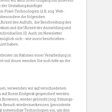
lysieren wir auch Ihren Umgang mit unserem
der Gestaltung künftiger
n-Pixel-Technologien (z.B. sog. Web-
insbesondere die folgenden
 Uhrzeit des Aufrufs, die Beschreibung des
Datum und die Uhrzeit der Anmeldung und
individuellen ID. Auch im Newsletter
möglich sich - wie zuvor beschrieben -
niert haben.
tleister im Rahmen einer Verarbeitung in
t mit ihnen wenden Sie sich bitte an die
chen, verwenden wir auf verschiedenen
h auf Ihrem Endgerät gespeichert werden.
Browsers, wieder gelöscht (sog. Sitzungs-
en Besuch wiederzuerkennen (persistente
ngt notwendige Technologien ein, um den