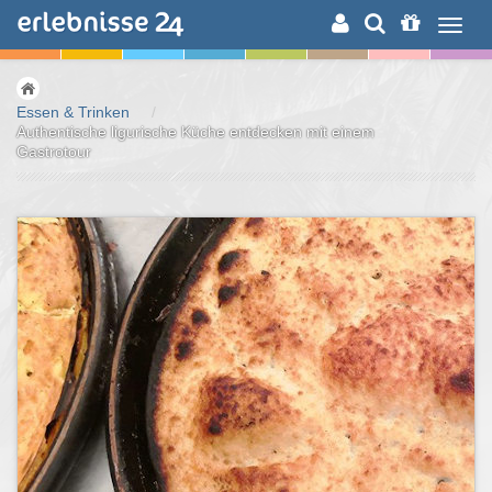
ERLEBNISSUCHE
Essen & Trinken
/
Authentische ligurische Küche entdecken mit einem
Gastrotour