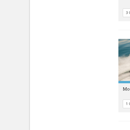
3 
Mot
1 