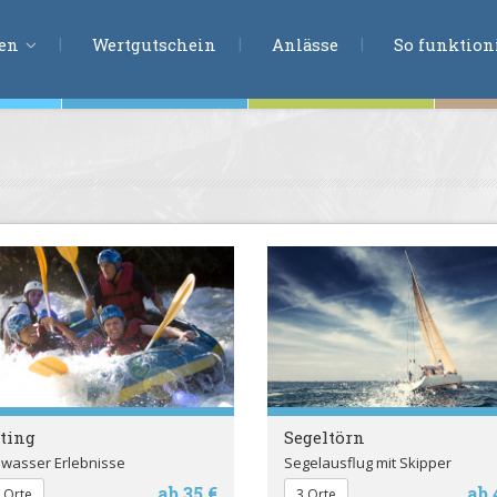
ERLEBNISSU
ien
Wertgutschein
Anlässe
So funktioni
ten
r
tion
s
en
undheit
ntasie
ting
Segeltörn
dwasser Erlebnisse
Segelausflug mit Skipper
en
ab 35 €
ab 
 Orte
3 Orte