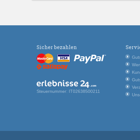
Sicher bezahlen
Servi
Guts
Wer
Kun
Guts
Vera
Steuernummer: IT02638500211
Uns