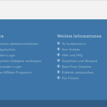
ce
Weitere Informationen
chein aktivieren/einlösen
So funktioniert's
tgutschein
Ihre Vorteile
den-Login
Hilfe und FAQ
chein-Gültigkeit verlängern
Gutschein und Versand
nstalter-Login
Best Price Garantie
er Affiliate-Programm
Erlebnis umtauschen
Für Firmen