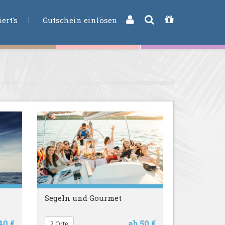
CHE
ert's
Gutschein einlösen
Segeln und Gourmet
40 €
ab 50 €
2 Orte