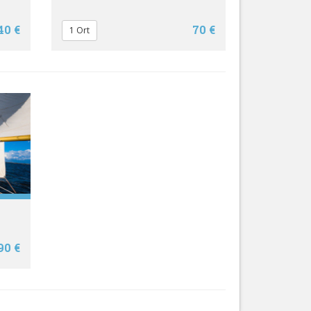
40 €
70 €
1 Ort
90 €