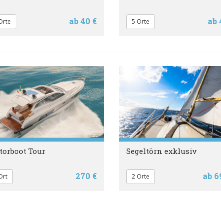
ab 40 €
ab 
Orte
5 Orte
orboot Tour
Segeltörn exklusiv
270 €
ab 6
Ort
2 Orte