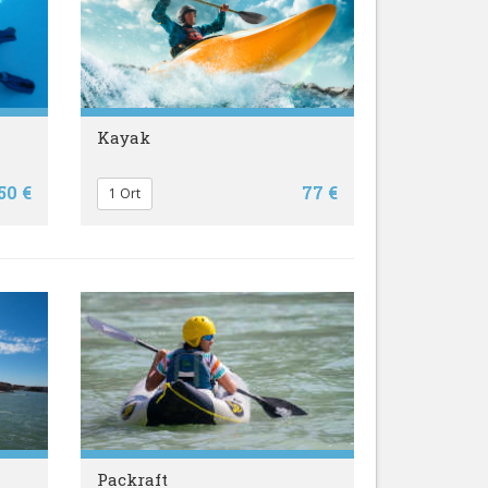
Kayak
50 €
77 €
1 Ort
Packraft