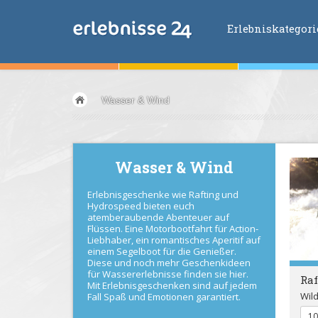
Erlebniskategor
Erlebniskategorien
Wasser & Wind
Fliegen &
Glei
Fahren &
Moto
Abenteuer &
Ac
Wasser & Wind
Sport &
Fitnes
Erlebnisgeschenke wie Rafting und
Essen &
Trink
Hydrospeed bieten euch
Wellness &
Ges
atemberaubende Abenteuer auf
Flüssen. Eine Motorbootfahrt für Action-
Wasser &
Wind
Liebhaber, ein romantisches Aperitif auf
einem Segelboot für die Genießer.
Lifestyle &
Pha
Diese und noch mehr Geschenkideen
für Wassererlebnisse finden sie hier.
Raf
Kids &
Family
Mit Erlebnisgeschenken sind auf jedem
Wil
Fall Spaß und Emotionen garantiert.
Übernachtung
10