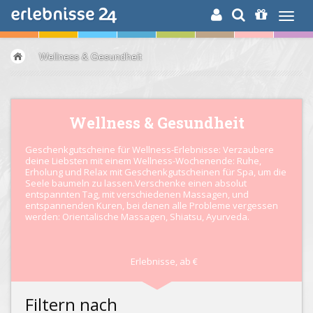
ERLEBNISSUCHE
Wellness & Gesundheit
Wellness & Gesundheit
Geschenkgutscheine für Wellness-Erlebnisse: Verzaubere
deine Liebsten mit einem Wellness-Wochenende: Ruhe,
Erholung und Relax mit Geschenkgutscheinen für Spa, um die
Seele baumeln zu lassen.Verschenke einen absolut
entspannten Tag, mit verschiedenen Massagen, und
entspannenden Kuren, bei denen alle Probleme vergessen
werden: Orientalische Massagen, Shiatsu, Ayurveda.
Erlebnisse,
ab
€
Filtern nach