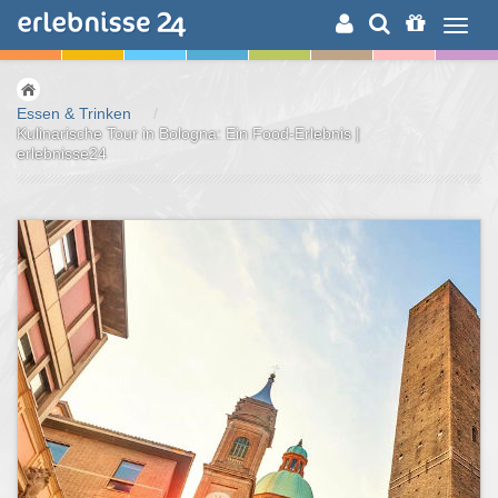
ERLEBNISSUCHE
Essen & Trinken
/
Kulinarische Tour in Bologna: Ein Food-Erlebnis |
erlebnisse24