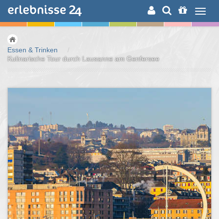
ERLEBNISSUCHE
Essen & Trinken
/
Kulinarische Tour durch Lausanne am Genfersee