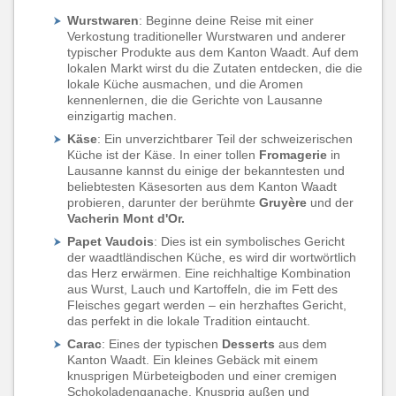
Wurstwaren
: Beginne deine Reise mit einer
Verkostung traditioneller Wurstwaren und anderer
typischer Produkte aus dem Kanton Waadt. Auf dem
lokalen Markt wirst du die Zutaten entdecken, die die
lokale Küche ausmachen, und die Aromen
kennenlernen, die die Gerichte von Lausanne
einzigartig machen.
Käse
: Ein unverzichtbarer Teil der schweizerischen
Küche ist der Käse. In einer tollen
Fromagerie
in
Lausanne kannst du einige der bekanntesten und
beliebtesten Käsesorten aus dem Kanton Waadt
probieren, darunter der berühmte
Gruyère
und der
Vacherin Mont d'Or.
Papet Vaudois
: Dies ist ein symbolisches Gericht
der waadtländischen Küche, es wird dir wortwörtlich
das Herz erwärmen. Eine reichhaltige Kombination
aus Wurst, Lauch und Kartoffeln, die im Fett des
Fleisches gegart werden – ein herzhaftes Gericht,
das perfekt in die lokale Tradition eintaucht.
Carac
: Eines der typischen
Desserts
aus dem
Kanton Waadt. Ein kleines Gebäck mit einem
knusprigen Mürbeteigboden und einer cremigen
Schokoladenganache. Knusprig außen und