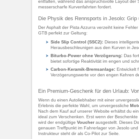
entfalten, während das anspruchsvolle Layout der 
messerscharfe Kurvenfahrten fordert.
Die Physik des Rennsports in Jesolo: Gri
Der Asphalt der Pista Azzurra verzeiht keine Fehle
GTB perfekt zur Geltung:
Side Slip Control (SSC2):
Dieses intellige
Herausbeschleunigen aus den Kurven in Jeso
Biturbo-Power ohne Verzögerung:
Das for
bietet sofortige Reaktivität im engen und sch
Carbon-Keramik-Bremsanlage:
Entwickelt 
Verzögerungswerte vor den engen Kehren de
Ein Premium-Geschenk für den Urlaub: Vom
Wenn du einen Autoliebhaber mit einer unvergesslic
Erlebnis die perfekte Wahl, um unvergessliche
Mot
Nach dem Kauf auf unserer Website erhältst du ein
ideal zum Verschenken. Erst wenn der Beschenkte d
wird der endgültige
Voucher
ausgestellt. Dieses Do
genauen Treffpunkt im Fahrerlager von Jesolo und 
Instrukteur steht dir als Co-Pilot zur Seite.