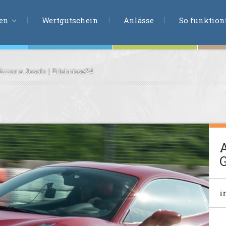
ERLEBNISSU
ien
Wertgutschein
Anlässe
So funktioni
 Azzurra Jesolo | Erlebnisse24
ten
r
tion
s
en
A
undheit
G
ntasie
i
en