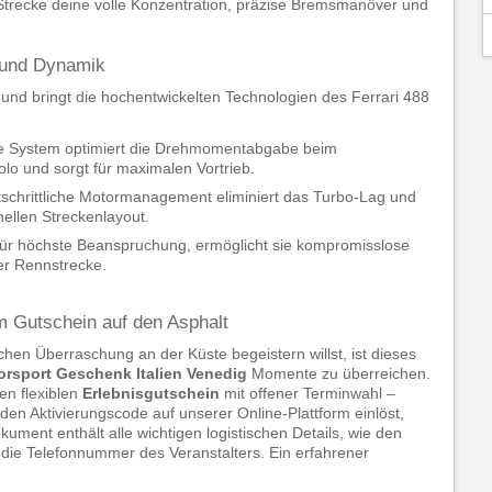
Strecke deine volle Konzentration, präzise Bremsmanöver und
p und Dynamik
r und bringt die hochentwickelten Technologien des Ferrari 488
nte System optimiert die Drehmomentabgabe beim
lo und sorgt für maximalen Vortrieb.
tschrittliche Motormanagement eliminiert das Turbo-Lag und
nellen Streckenlayout.
für höchste Beanspruchung, ermöglicht sie kompromisslose
r Rennstrecke.
 Gutschein auf den Asphalt
hen Überraschung an der Küste begeistern willst, ist dieses
orsport Geschenk Italien Venedig
Momente zu überreichen.
en flexiblen
Erlebnisgutschein
mit offener Terminwahl –
en Aktivierungscode auf unserer Online-Plattform einlöst,
kument enthält alle wichtigen logistischen Details, wie den
die Telefonnummer des Veranstalters. Ein erfahrener