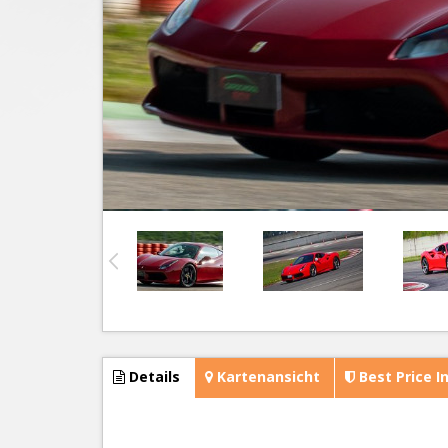
Details
Kartenansicht
Best Price I