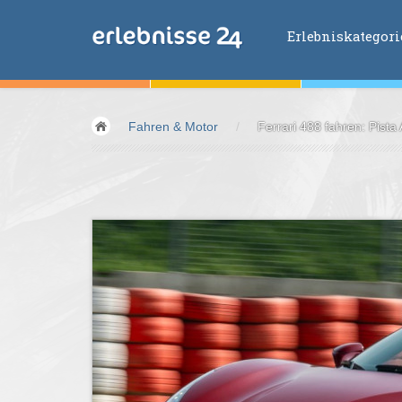
Erlebniskategor
Erlebniskategorien
Fahren & Motor
/
Ferrari 488 fahren: Pista
Fliegen &
Glei
Fahren &
Moto
Abenteuer &
Ac
Sport &
Fitnes
Essen &
Trink
Wellness &
Ges
Wasser &
Wind
Lifestyle &
Pha
Kids &
Family
Übernachtung