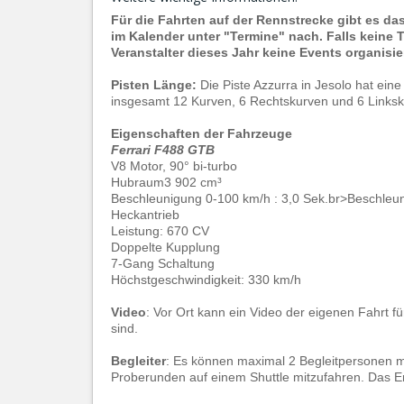
Für die Fahrten auf der Rennstrecke gibt es da
im Kalender unter "Termine" nach. Falls keine 
Veranstalter dieses Jahr keine Events organisier
Pisten Länge:
Die Piste Azzurra in Jesolo hat ein
insgesamt 12 Kurven, 6 Rechtskurven und 6 Linksk
Eigenschaften der Fahrzeuge
Ferrari F488 GTB
V8 Motor, 90° bi-turbo
Hubraum3 902 cm³
Beschleunigung 0-100 km/h : 3,0 Sek.br>Beschleun
Heckantrieb
Leistung: 670 CV
Doppelte Kupplung
7-Gang Schaltung
Höchstgeschwindigkeit: 330 km/h
Video
: Vor Ort kann ein Video der eigenen Fahrt f
sind.
Begleiter
: Es können maximal 2 Begleitpersonen m
Proberunden auf einem Shuttle mitzufahren. Das 