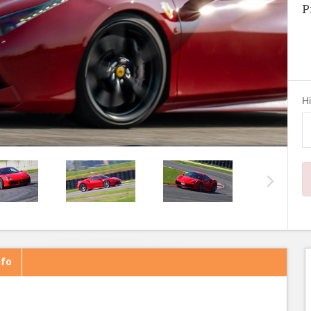
P
H
nfo