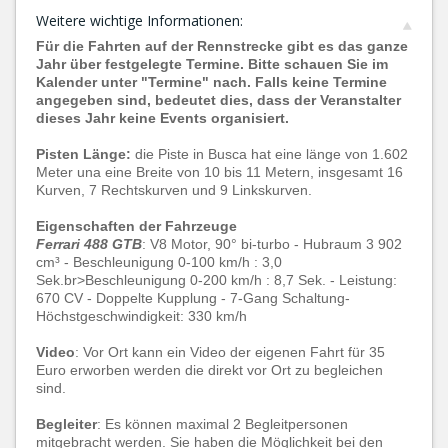
Weitere wichtige Informationen:
Für die Fahrten auf der Rennstrecke gibt es das ganze
Jahr über festgelegte Termine. Bitte schauen Sie im
Kalender unter "Termine" nach. Falls keine Termine
angegeben sind, bedeutet dies, dass der Veranstalter
dieses Jahr keine Events organisiert.
Pisten Länge:
die Piste in Busca hat eine länge von 1.602
Meter una eine Breite von 10 bis 11 Metern, insgesamt 16
Kurven, 7 Rechtskurven und 9 Linkskurven.
Eigenschaften der Fahrzeuge
Ferrari 488 GTB
: V8 Motor, 90° bi-turbo - Hubraum 3 902
cm³ - Beschleunigung 0-100 km/h : 3,0
Sek.br>Beschleunigung 0-200 km/h : 8,7 Sek. - Leistung:
670 CV - Doppelte Kupplung - 7-Gang Schaltung-
Höchstgeschwindigkeit: 330 km/h
Video
: Vor Ort kann ein Video der eigenen Fahrt für 35
Euro erworben werden die direkt vor Ort zu begleichen
sind.
Begleiter
: Es können maximal 2 Begleitpersonen
mitgebracht werden. Sie haben die Möglichkeit bei den