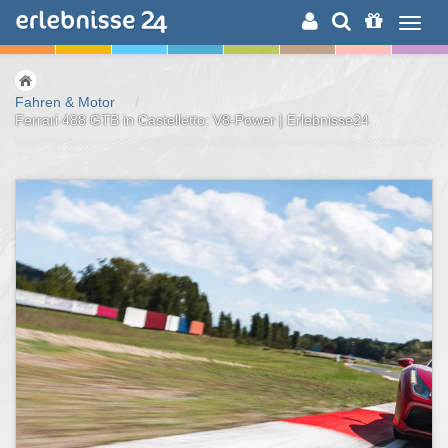
ERLEBNISSUCHE
Fahren & Motor
/
Ferrari 488 GTB in Castelletto: V8-Power | Erlebnisse24