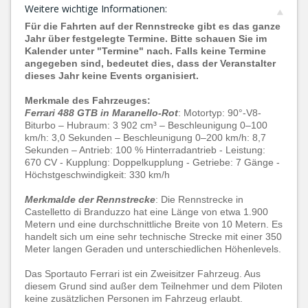
Weitere wichtige Informationen:
Für die Fahrten auf der Rennstrecke gibt es das ganze
Jahr über festgelegte Termine. Bitte schauen Sie im
Kalender unter "Termine" nach. Falls keine Termine
angegeben sind, bedeutet dies, dass der Veranstalter
dieses Jahr keine Events organisiert.
Merkmale des Fahrzeuges:
Ferrari 488 GTB in Maranello-Rot
: Motortyp: 90°-V8-
Biturbo – Hubraum: 3 902 cm³ – Beschleunigung 0–100
km/h: 3,0 Sekunden – Beschleunigung 0–200 km/h: 8,7
Sekunden – Antrieb: 100 % Hinterradantrieb - Leistung:
670 CV - Kupplung: Doppelkupplung - Getriebe: 7 Gänge -
Höchstgeschwindigkeit: 330 km/h
Merkmalde der Rennstrecke
: Die Rennstrecke in
Castelletto di Branduzzo hat eine Länge von etwa 1.900
Metern und eine durchschnittliche Breite von 10 Metern. Es
handelt sich um eine sehr technische Strecke mit einer 350
Meter langen Geraden und unterschiedlichen Höhenlevels.
Das Sportauto Ferrari ist ein Zweisitzer Fahrzeug. Aus
diesem Grund sind außer dem Teilnehmer und dem Piloten
keine zusätzlichen Personen im Fahrzeug erlaubt.