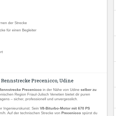
rnen der Strecke
ke für einen Begleiter
rt
er Rennstrecke Precenicco, Udine
Rennstrecke Precenicco
in der Nähe von Udine
selber zu
ienischen Region Friaul-Julisch Venetien bietet dir puren
gens – sicher, professionell und unvergesslich.
her Ingenieurskunst: Sein
V8-Biturbo-Motor mit 670 PS
km/h. Auf der technischen Strecke von
Precenicco
spürst du