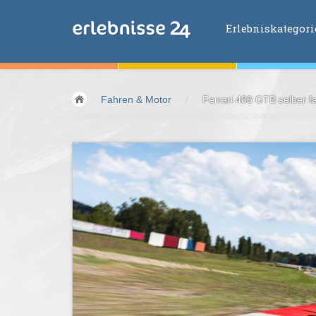
Erlebniskategor
Erlebniskategorien
Fahren & Motor
/
Ferrari 488 GTB selber f
Fliegen &
Glei
Fahren &
Moto
Abenteuer &
Ac
Sport &
Fitnes
Essen &
Trink
Wellness &
Ges
Wasser &
Wind
Lifestyle &
Pha
Kids &
Family
Übernachtung