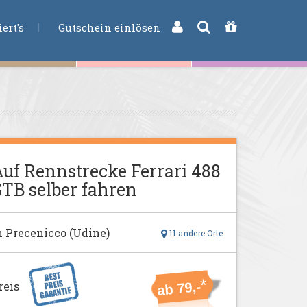
CHE
ert's
Gutschein einlösen
uf Rennstrecke Ferrari 488
TB selber fahren
n Precenicco (Udine)
11 andere Orte
*
reis
ab 79,-