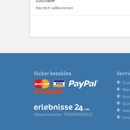
Zuschauer
Herzlich willkommen
Sicher bezahlen
Servi
Guts
Wer
Kun
Guts
Vera
Steuernummer: IT02638500211
Uns