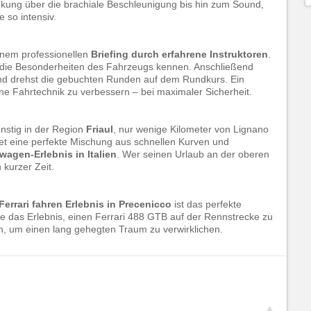
nkung über die brachiale Beschleunigung bis hin zum Sound,
 so intensiv.
inem professionellen
Briefing durch erfahrene Instruktoren
.
nd die Besonderheiten des Fahrzeugs kennen. Anschließend
nd drehst die gebuchten Runden auf dem Rundkurs. Ein
 deine Fahrtechnik zu verbessern – bei maximaler Sicherheit.
ünstig in der Region
Friaul
, nur wenige Kilometer von Lignano
tet eine perfekte Mischung aus schnellen Kurven und
agen-Erlebnis in Italien
. Wer seinen Urlaub an der oberen
 kurzer Zeit.
Ferrari fahren Erlebnis in Precenicco
ist das perfekte
ie das Erlebnis, einen Ferrari 488 GTB auf der Rennstrecke zu
h, um einen lang gehegten Traum zu verwirklichen.