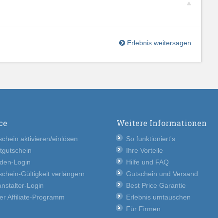
Erlebnis weitersagen
ce
Weitere Informationen
chein aktivieren/einlösen
So funktioniert's
tgutschein
Ihre Vorteile
den-Login
Hilfe und FAQ
chein-Gültigkeit verlängern
Gutschein und Versand
nstalter-Login
Best Price Garantie
er Affiliate-Programm
Erlebnis umtauschen
Für Firmen