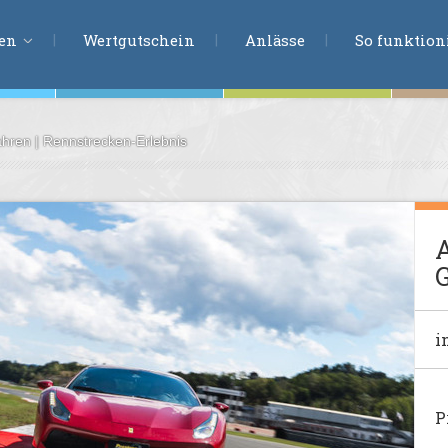
ERLEBNISSU
ien
Wertgutschein
Anlässe
So funktioni
ahren | Rennstrecken-Erlebnis
ten
r
tion
A
s
G
en
undheit
i
ntasie
P
en