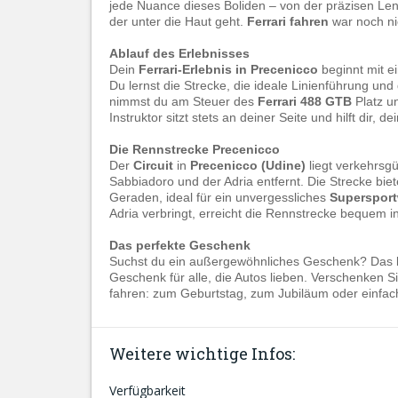
jede Nuance dieses Boliden – von der präzisen Le
der unter die Haut geht.
Ferrari fahren
war noch nie
Ablauf des Erlebnisses
Dein
Ferrari-Erlebnis in Precenicco
beginnt mit e
Du lernst die Strecke, die ideale Linienführung u
nimmst du am Steuer des
Ferrari 488 GTB
Platz u
Instruktor sitzt stets an deiner Seite und hilft dir,
Die Rennstrecke Precenicco
Der
Circuit
in
Precenicco (Udine)
liegt verkehrsg
Sabbiadoro und der Adria entfernt. Die Strecke bie
Geraden, ideal für ein unvergessliches
Supersportw
Adria verbringt, erreicht die Rennstrecke bequem in
Das perfekte Geschenk
Suchst du ein außergewöhnliches Geschenk? Das
Geschenk für alle, die Autos lieben. Verschenken S
fahren: zum Geburtstag, zum Jubiläum oder einfac
Weitere wichtige Infos:
Verfügbarkeit