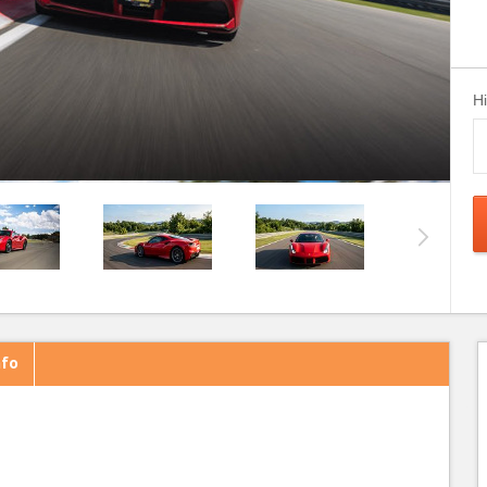
H
nfo