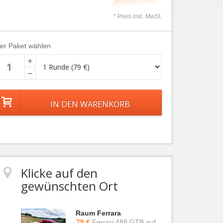
* Preis inkl. MwSt.
ier Paket wählen
+
−
Klicke auf den
gewünschten Ort
Raum Ferrara
79 €
Ferrari 488 GTB auf