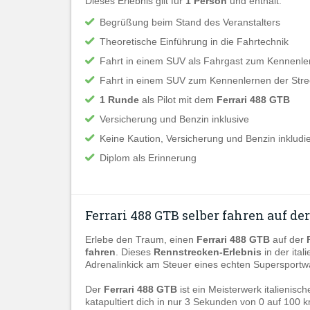
Dieses Erlebnis gilt für
1 Person
und enthält:
Begrüßung beim Stand des Veranstalters
Theoretische Einführung in die Fahrtechnik
Fahrt in einem SUV als Fahrgast zum Kennenle
Fahrt in einem SUV zum Kennenlernen der Strec
1 Runde
als Pilot mit dem
Ferrari 488 GTB
Versicherung und Benzin inklusive
Keine Kaution, Versicherung und Benzin inkludie
Diplom als Erinnerung
Ferrari 488 GTB selber fahren auf d
Erlebe den Traum, einen
Ferrari 488 GTB
auf der
fahren
. Dieses
Rennstrecken-Erlebnis
in der ital
Adrenalinkick am Steuer eines echten Supersportwa
Der
Ferrari 488 GTB
ist ein Meisterwerk italienisc
katapultiert dich in nur 3 Sekunden von 0 auf 100 