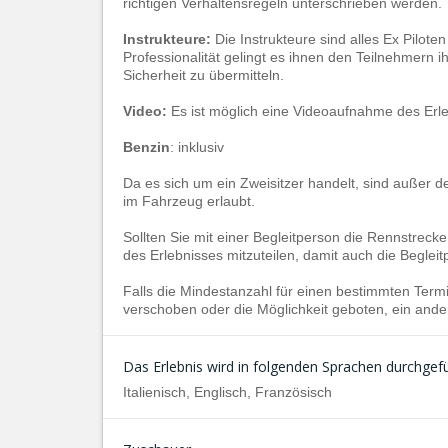
richtigen Verhaltensregeln unterschrieben werden.
Instrukteure:
Die Instrukteure sind alles Ex Pilote
Professionalität gelingt es ihnen den Teilnehmern i
Sicherheit zu übermitteln.
Video:
Es ist möglich eine Videoaufnahme des Erle
Benzin
: inklusiv
Da es sich um ein
Zweisitzer handelt, sind außer 
im Fahrzeug erlaubt.
Sollten Sie mit einer Begleitperson die Rennstreck
des Erlebnisses mitzuteilen, damit auch die Beglei
Falls die Mindestanzahl für einen bestimmten Termin
verschoben oder die Möglichkeit geboten, ein ande
Das Erlebnis wird in folgenden Sprachen durchgefü
Italienisch, Englisch, Französisch