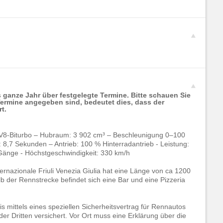
s ganze Jahr über festgelegte Termine. Bitte schauen Sie
Termine angegeben sind, bedeutet dies, dass der
t.
-V8-Biturbo – Hubraum: 3 902 cm³ – Beschleunigung 0–100
8,7 Sekunden – Antrieb: 100 % Hinterradantrieb - Leistung:
Gänge - Höchstgeschwindigkeit: 330 km/h
ernazionale Friuli Venezia Giulia hat eine Länge von ca 1200
lb der Rennstrecke befindet sich eine Bar und eine Pizzeria
is mittels eines speziellen Sicherheitsvertrag für Rennautos
der Dritten versichert. Vor Ort muss eine Erklärung über die