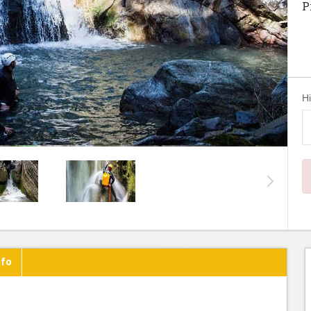
P
H
nfo