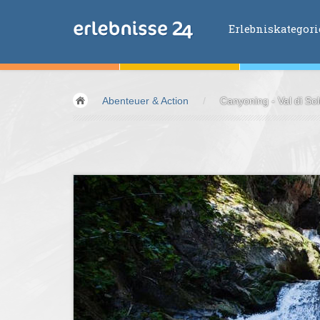
Erlebniskategor
Erlebniskategorien
Abenteuer & Action
/
Canyoning - Val di So
Fliegen &
Glei
Fahren &
Moto
Abenteuer &
Ac
Sport &
Fitnes
Essen &
Trink
Wellness &
Ges
Wasser &
Wind
Lifestyle &
Pha
Kids &
Family
Übernachtung