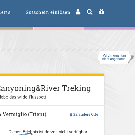
CHE
ert's
Gutschein einlösen
Canyoning&River Treking
lebe das wilde Flussbett
n Vermiglio (Trient)
22 andere Orte
Dieses Erlebnis ist derzeit nicht verfügbar