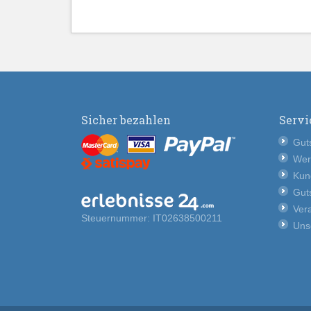
Sicher bezahlen
Servi
Guts
Wer
Kun
Guts
Vera
Steuernummer: IT02638500211
Uns