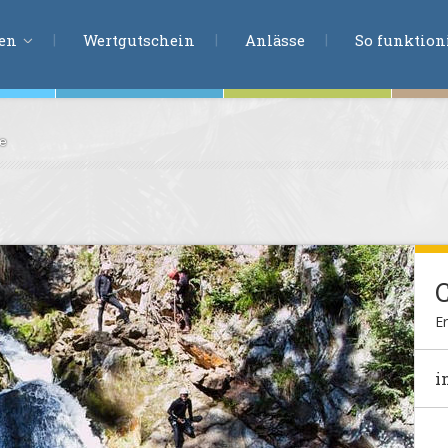
ERLEBNISSU
ien
Wertgutschein
Anlässe
So funktioni
le
ten
r
tion
s
en
undheit
Er
ntasie
i
en