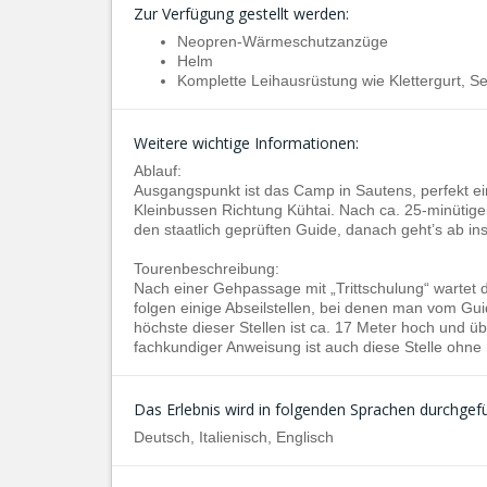
Zur Verfügung gestellt werden:
Neopren-Wärmeschutzanzüge
Helm
Komplette Leihausrüstung wie Klettergurt, Sei
Weitere wichtige Informationen:
Ablauf:
Ausgangspunkt ist das Camp in Sautens, perfekt ei
Kleinbussen Richtung Kühtai. Nach ca. 25-minütiger
den staatlich geprüften Guide, danach geht’s ab in
Tourenbeschreibung:
Nach einer Gehpassage mit „Trittschulung“ wartet d
folgen einige Abseilstellen, bei denen man vom Gu
höchste dieser Stellen ist ca. 17 Meter hoch und ü
fachkundiger Anweisung ist auch diese Stelle ohne
Das Erlebnis wird in folgenden Sprachen durchgefü
Deutsch, Italienisch, Englisch