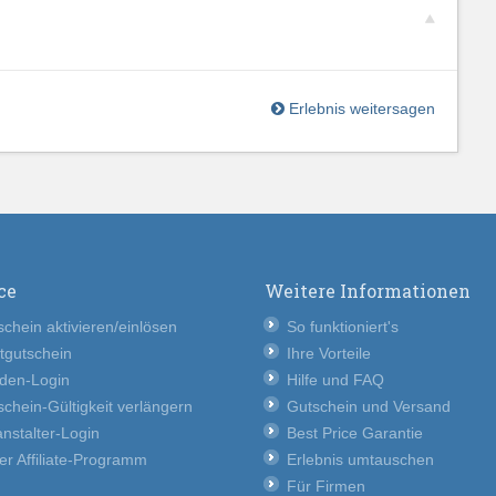
Erlebnis weitersagen
ce
Weitere Informationen
chein aktivieren/einlösen
So funktioniert's
tgutschein
Ihre Vorteile
den-Login
Hilfe und FAQ
chein-Gültigkeit verlängern
Gutschein und Versand
nstalter-Login
Best Price Garantie
er Affiliate-Programm
Erlebnis umtauschen
Für Firmen