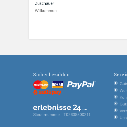
Zuschauer
Willkommen
Sicher bezahlen
Servi
Guts
Wer
Kun
Guts
Vera
Steuernummer: IT02638500211
Uns