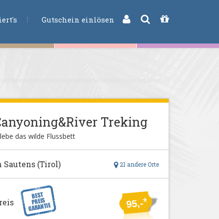
CHE
ert's
Gutschein einlösen
Canyoning&River Treking
lebe das wilde Flussbett
n Sautens (Tirol)
21 andere Orte
*
reis
95,-