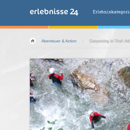
Erlebniskategor
Erlebniskategorien
Abenteuer & Action
/
Canyoning in Tirol: Ad
Fliegen &
Glei
Fahren &
Moto
Abenteuer &
Ac
Sport &
Fitnes
Essen &
Trink
Wellness &
Ges
Wasser &
Wind
Lifestyle &
Pha
Kids &
Family
Übernachtung