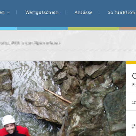
ERLEBNISSU
ien
Wertgutschein
Anlässe
So funktioni
renalinkick in den Alpen erleben
ten
r
tion
s
en
Er
undheit
i
ntasie
P
en