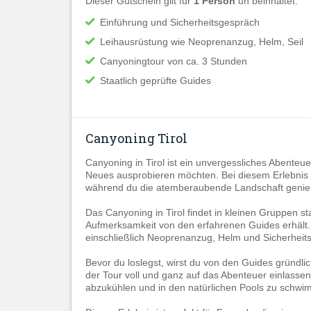
Dieser Gutschein gilt für
1 Person
un beinhaltet:
Einführung und Sicherheitsgespräch
Leihausrüstung wie Neoprenanzug, Helm, Seil
Canyoningtour von ca. 3 Stunden
Staatlich geprüfte Guides
Canyoning Tirol
Canyoning in Tirol ist ein unvergessliches Abenteuer
Neues ausprobieren möchten. Bei diesem Erlebnis w
während du die atemberaubende Landschaft genie
Das Canyoning in Tirol findet in kleinen Gruppen s
Aufmerksamkeit von den erfahrenen Guides erhält. 
einschließlich Neoprenanzug, Helm und Sicherheit
Bevor du loslegst, wirst du von den Guides gründl
der Tour voll und ganz auf das Abenteuer einlassen
abzukühlen und in den natürlichen Pools zu schw