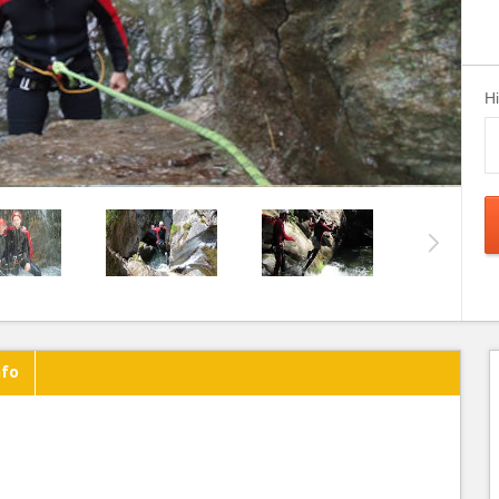
H
nfo