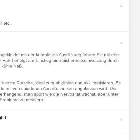
l etc.
ngekleidet mit der kompletten Ausrüstung fahren Sie mit den
 Fahrt erfolgt am Einstieg eine Sicherheitseinweisung durch
s kühle Naß.
ie erste Rutsche, ideal zum abkühlen und akklimatisieren. Es
ide mit verschiedenen Abseiltechniken abgelassen wird. Die
berhängend, man spürt wie die Nervosität wächst, aber unter
 Probleme zu meistern.
hrt: