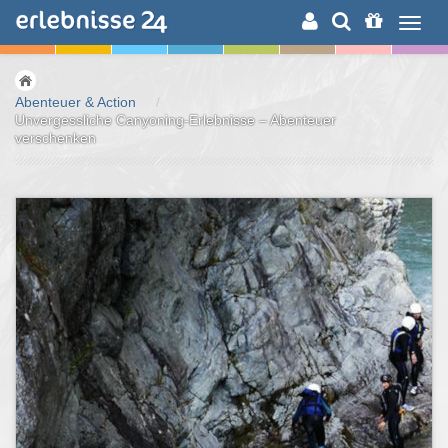
ERLEBNISSUCHE
Abenteuer & Action
/
Unvergessliche Canyoning-Erlebnisse – Abenteuer
verschenken