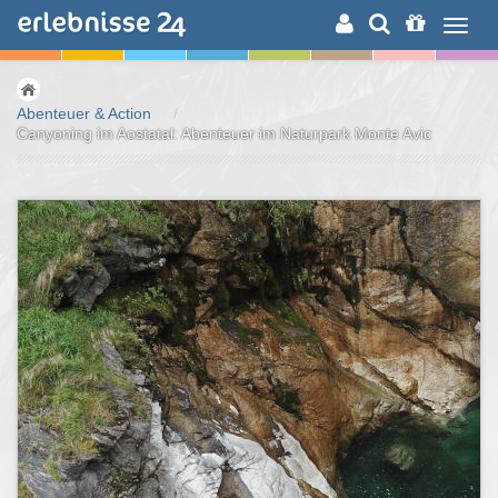
ERLEBNISSUCHE
Abenteuer & Action
/
Canyoning im Aostatal: Abenteuer im Naturpark Monte Avic