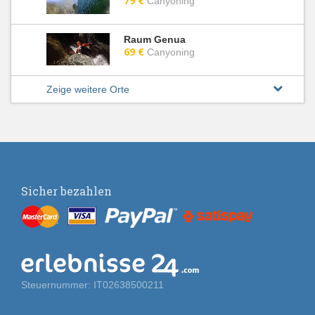
79 €
Canyoning
Raum Genua
69 €
Canyoning
Zeige weitere Orte
Sicher bezahlen
Steuernummer: IT02638500211