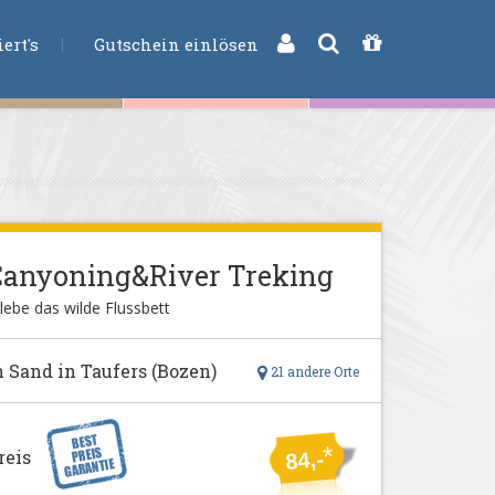
CHE
ert's
Gutschein einlösen
Canyoning&River Treking
lebe das wilde Flussbett
n Sand in Taufers (Bozen)
21 andere Orte
*
reis
84,-