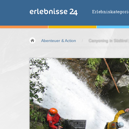
Erlebniskategor
Erlebniskategorien
Abenteuer & Action
/
Canyoning in Südtirol
Fliegen &
Glei
Fahren &
Moto
Abenteuer &
Ac
Sport &
Fitnes
Essen &
Trink
Wellness &
Ges
Wasser &
Wind
Lifestyle &
Pha
Kids &
Family
Übernachtung