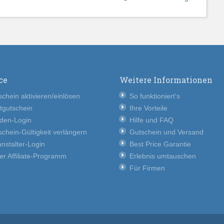
ce
Weitere Informationen
chein aktivieren/einlösen
So funktioniert's
tgutschein
Ihre Vorteile
den-Login
Hilfe und FAQ
chein-Gültigkeit verlängern
Gutschein und Versand
nstalter-Login
Best Price Garantie
er Affiliate-Programm
Erlebnis umtauschen
Für Firmen