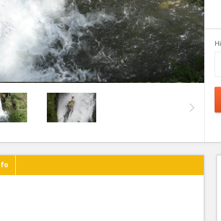
H
nfo