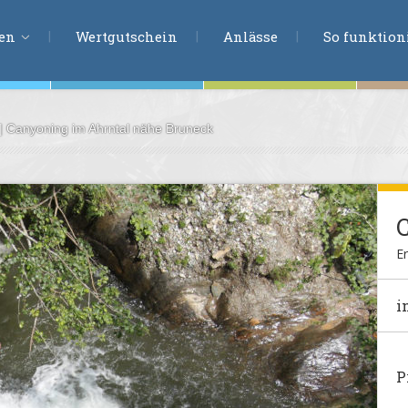
ERLEBNISSU
ien
Wertgutschein
Anlässe
So funktioni
 | Canyoning im Ahrntal nähe Bruneck
ten
r
tion
s
en
Er
undheit
i
ntasie
P
en