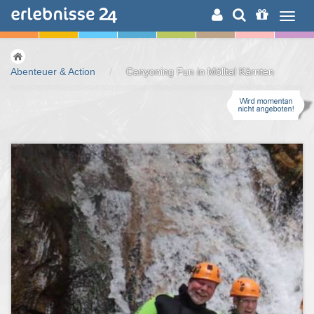
ERLEBNISSUCHE
Abenteuer & Action
/
Canyoning Fun in Mölltal Kärnten