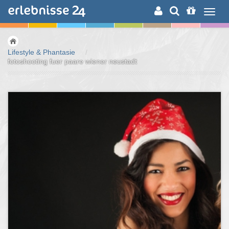
ERLEBNISSUCHE
Lifestyle & Phantasie
/
fotoshooting fuer paare wiener neustadt