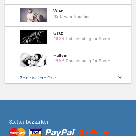
Wien
45 €
Paar Shooting
Graz
180 €
Fotoshooting für Paare
Hallein
199 €
Fotoshooting für Paare
Zeige weitere Orte
Sicher bezahlen