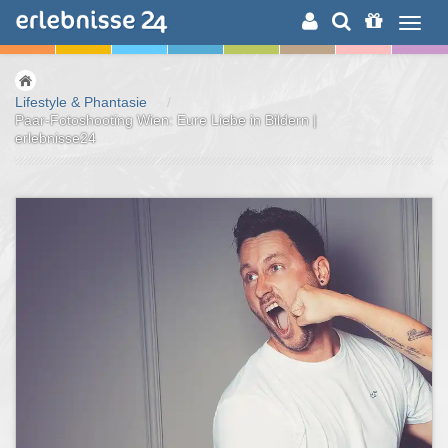
ERLEBNISSUCHE
Lifestyle & Phantasie
/
Paar-Fotoshooting Wien: Eure Liebe in Bildern |
erlebnisse24