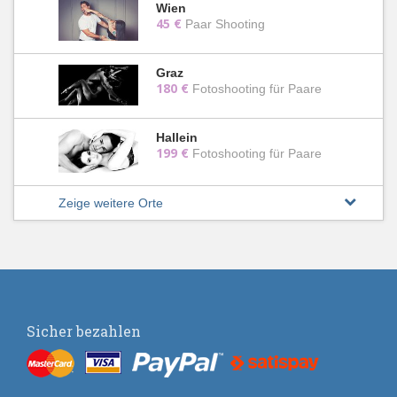
Wien
45 €
Paar Shooting
Graz
180 €
Fotoshooting für Paare
Hallein
199 €
Fotoshooting für Paare
Zeige weitere Orte
Sicher bezahlen