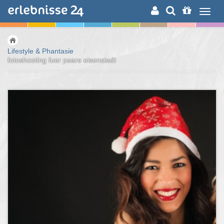
ERLEBNISSUCHE
Lifestyle & Phantasie
/
fotoshooting fuer paare eisenstadt