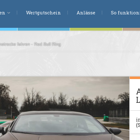
ERLEBNISSU
ien
Wertgutschein
Anlässe
So funktioni
strecke fahren - Red Bull Ring
ten
r
tion
s
en
A
undheit
L
ntasie
i
(
en