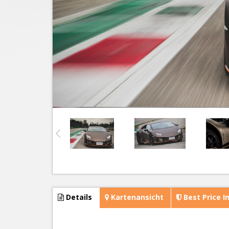
Details
Kartenansicht
Best Price I