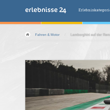
Erlebniskategor
Erlebniskategorien
Fahren & Motor
/
Lamborghini auf der Renn
Fliegen &
Glei
Fahren &
Moto
Abenteuer &
Ac
Sport &
Fitnes
Essen &
Trink
Wellness &
Ges
Wasser &
Wind
Lifestyle &
Pha
Kids &
Family
Übernachtung