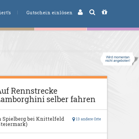
CHE
ert's
Gutschein einlösen
uf Rennstrecke
amborghini selber fahren
n Spielberg bei Knittelfeld
13 andere Orte
Steiermark)