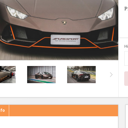
P
H
nfo