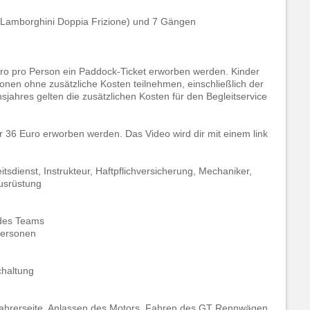
(Lamborghini Doppia Frizione) und 7 Gängen
uro pro Person ein Paddock-Ticket erworben werden. Kinder
onen ohne zusätzliche Kosten teilnehmen, einschließlich der
jahres gelten die zusätzlichen Kosten für den Begleitservice
ür 36 Euro erworben werden. Das Video wird dir mit einem link
tsdienst, Instrukteur, Haftpflichversicherung, Mechaniker,
Ausrüstung
 des Teams
tpersonen
chaltung
eifahrerseite, Anlassen des Motors. Fahren des GT Rennwägen