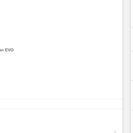
o
àn EVO