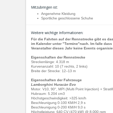
Mitzubringen ist:
Angenehme Kleidung
Sportliche geschlossene Schuhe
Weitere wichtige Informationen:
Für die Fahrten auf der Rennstrecke gibt es da
im Kalender unter "Termine"nach. Im falle das
Veranstalter dieses Jahr keine Events organisier
Eigenschaften der Rennstrecke
Streckenlänge: 4.318 m
Kurvenanzahl: 10 (7 rechts, 2 links)
Breite der Strecke: 12–13 m
Eigenschaften der Fahrzeuge
Lamborghini Huracàn Evo
Motor: V10, 90°, MPI (Multi Point Injection) + Strati
Hubraum: 5.204 cm3
Höchstgeschwindigkeit: >325 km/h
Beschleunigung 0-100 KM/H 2,9 s
Beschleunigung 0-200 KM/H 9,0 s
Höchstleistung: 640 CV (470 kW) @ 8.000 rpm