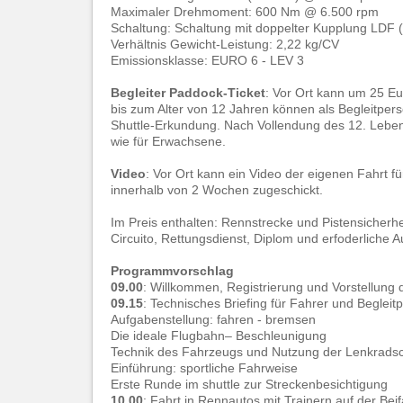
Maximaler Drehmoment: 600 Nm @ 6.500 rpm
Schaltung: Schaltung mit doppelter Kupplung LDF 
Verhältnis Gewicht-Leistung: 2,22 kg/CV
Emissionsklasse: EURO 6 - LEV 3
Begleiter Paddock-Ticket
: Vor Ort kann um 25 E
bis zum Alter von 12 Jahren können als Begleitpers
Shuttle-Erkundung. Nach Vollendung des 12. Lebens
wie für Erwachsene.
Video
: Vor Ort kann ein Video der eigenen Fahrt f
innerhalb von 2 Wochen zugeschickt.
Im Preis enthalten: Rennstrecke und Pistensicherhei
Circuito, Rettungsdienst, Diplom und erfoderliche 
Programmvorschlag
09.00
: Willkommen, Registrierung und Vorstellung
09.15
: Technisches Briefing für Fahrer und Beglei
Aufgabenstellung: fahren - bremsen
Die ideale Flugbahn– Beschleunigung
Technik des Fahrzeugs und Nutzung der Lenkrads
Einführung: sportliche Fahrweise
Erste Runde im shuttle zur Streckenbesichtigung
10.00
: Fahrt in Rennautos mit Trainern auf der B