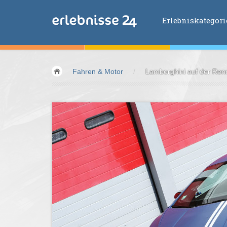
Erlebniskategor
Erlebniskategorien
Fahren & Motor
/
Lamborghini auf der Ren
Fliegen &
Glei
Fahren &
Moto
Abenteuer &
Ac
Sport &
Fitnes
Essen &
Trink
Wellness &
Ges
Wasser &
Wind
Lifestyle &
Pha
Kids &
Family
Übernachtung