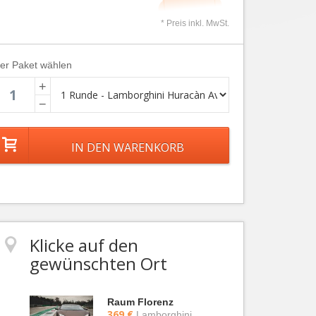
* Preis inkl. MwSt.
ier Paket wählen
+
−
Klicke auf den
gewünschten Ort
Raum Florenz
369 €
Lamborghini