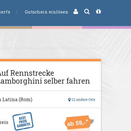
CHE
ert's
Gutschein einlösen
uf Rennstrecke
amborghini selber fahren
n Latina (Rom)
12 andere Orte
*
reis
ab 59,-