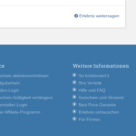
Erlebnis weitersagen
ce
Weitere Informationen
chein aktivieren/einlösen
So funktioniert's
tgutschein
Ihre Vorteile
den-Login
Hilfe und FAQ
chein-Gültigkeit verlängern
Gutschein und Versand
nstalter-Login
Best Price Garantie
er Affiliate-Programm
Erlebnis umtauschen
Für Firmen