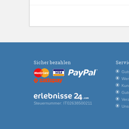
Sicher bezahlen
Servi
Guts
Wer
Kun
Guts
Vera
Steuernummer: IT02638500211
Uns