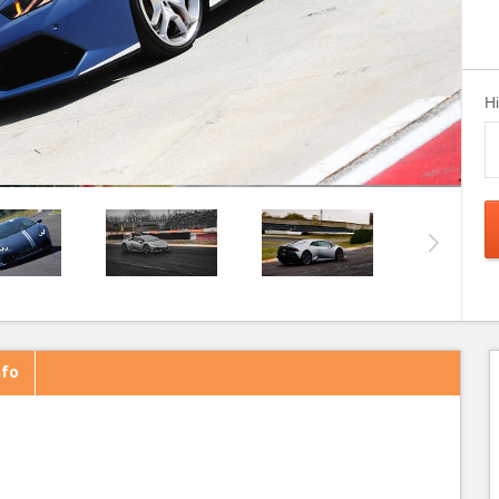
H
nfo