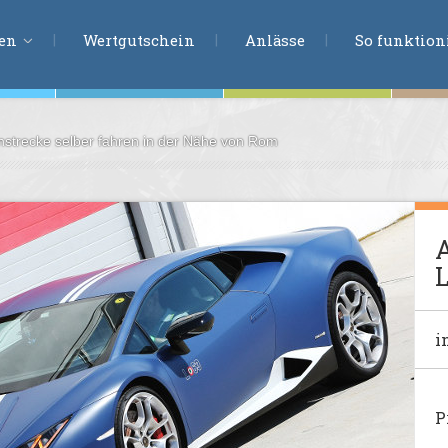
ERLEBNISSU
ien
Wertgutschein
Anlässe
So funktioni
nstrecke selber fahren in der Nähe von Rom
ten
r
tion
A
s
L
en
undheit
i
ntasie
P
en