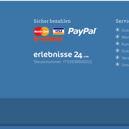
Sicher bezahlen
Servi
Guts
Wer
Kun
Guts
Vera
Steuernummer: IT02638500211
Uns