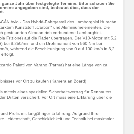
s ganze Jahr über festgelegte Termine. Bitte schauen Sie
Termine angegeben sind, bedeutet dies, dass der
t.
 Avio - Das Hybrid-Fahrgestell des Lamborghini Huracán
rstärktem Kunststoff „Carbon“ und Aluminiumelementen. Die
ch gesteuerten Allradantrieb verbundene Lamborghini-
a Frizione) auf die Räder übertragen. Der V10-Motor mit 5,2
S) bei 8.250/min und ein Drehmoment von 560 Nm bei
km/h, während die Beschleunigung von 0 auf 100 km/h in 3,2
erfolgt.
cardo Paletti von Varano (Parma) hat eine Länge von ca.
ebnisses vor Ort zu kaufen (Kamera an Board).
nis mittels eines speziellen Sicherheitsvertrag für Rennautos
der Dritten versichert. Vor Ort muss eine Erklärung über die
 und Profis mit langjähriger Erfahrung. Aufgrund Ihrer
hre Leidenschaft, Geschicklichkeit und Technik bei maximaler