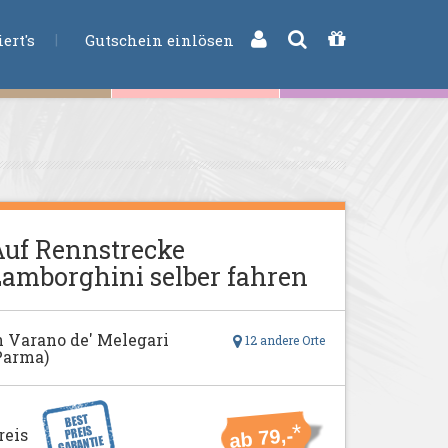
CHE
ert's
Gutschein einlösen
uf Rennstrecke
amborghini selber fahren
n Varano de' Melegari
12 andere Orte
Parma)
*
reis
ab 79,-