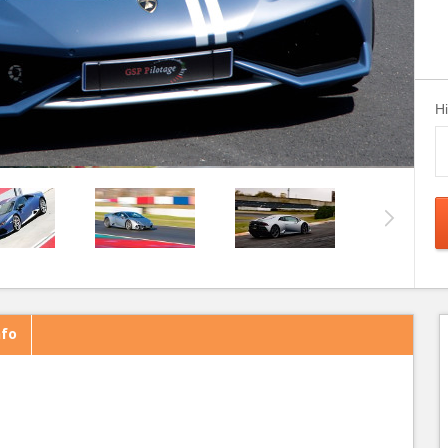
H
nfo