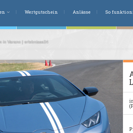
ERLEBNISSU
ien
Wertgutschein
Anlässe
So funktioni
n in Varano | erlebnisse24
ten
r
tion
A
s
L
en
undheit
i
(
ntasie
en
P