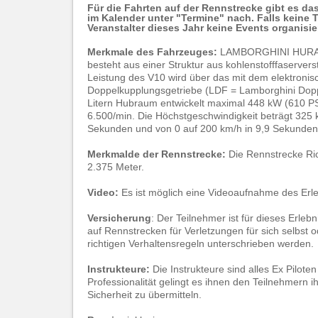
Für die Fahrten auf der Rennstrecke gibt es da
im Kalender unter "Termine" nach. Falls keine 
Veranstalter dieses Jahr keine Events organisier
Merkmale des Fahrzeuges:
LAMBORGHINI HURACÁN
besteht aus einer Struktur aus kohlenstofffaserve
Leistung des V10 wird über das mit dem elektronis
Doppelkupplungsgetriebe (LDF = Lamborghini Doppi
Litern Hubraum entwickelt maximal 448 kW (610 P
6.500/min. Die Höchstgeschwindigkeit beträgt 325 
Sekunden und von 0 auf 200 km/h in 9,9 Sekunden 
Merkmalde der Rennstrecke:
Die Rennstrecke Ric
2.375 Meter.
Video:
Es ist möglich eine Videoaufnahme des Erl
Versicherung
: Der Teilnehmer ist für dieses Erleb
auf Rennstrecken für Verletzungen für sich selbst o
richtigen Verhaltensregeln unterschrieben werden.
Instrukteure:
Die Instrukteure sind alles Ex Piloten
Professionalität gelingt es ihnen den Teilnehmern i
Sicherheit zu übermitteln.