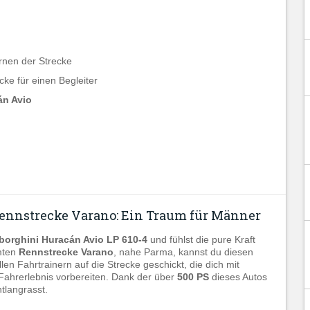
rnen der Strecke
ke für einen Begleiter
án Avio
Rennstrecke Varano: Ein Traum für Männer
orghini Huracán Avio LP 610-4
und fühlst die pure Kraft
mten
Rennstrecke Varano
, nahe Parma, kannst du diesen
len Fahrtrainern auf die Strecke geschickt, die dich mit
 Fahrerlebnis vorbereiten. Dank der über
500 PS
dieses Autos
tlangrasst.