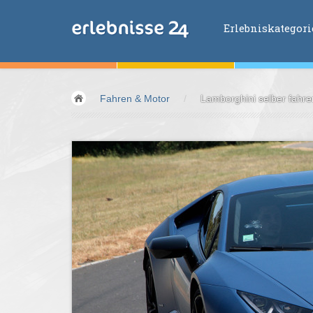
Erlebniskategor
Erlebniskategorien
Fahren & Motor
/
Lamborghini selber fahre
Fliegen &
Glei
Fahren &
Moto
Abenteuer &
Ac
Sport &
Fitnes
Essen &
Trink
Wellness &
Ges
Wasser &
Wind
Lifestyle &
Pha
Kids &
Family
Übernachtung