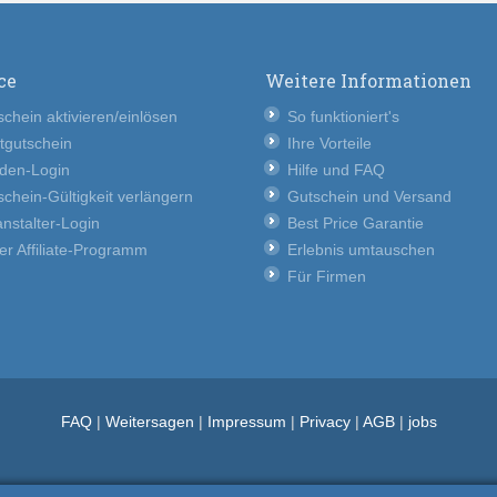
ce
Weitere Informationen
chein aktivieren/einlösen
So funktioniert's
tgutschein
Ihre Vorteile
den-Login
Hilfe und FAQ
chein-Gültigkeit verlängern
Gutschein und Versand
nstalter-Login
Best Price Garantie
er Affiliate-Programm
Erlebnis umtauschen
Für Firmen
FAQ
|
Weitersagen
|
Impressum
|
Privacy
|
AGB
|
jobs