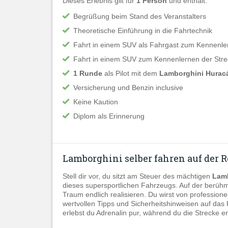
Dieses Erlebnis gilt für
1 Person
und enthält:
Begrüßung beim Stand des Veranstalters
Theoretische Einführung in die Fahrtechnik
Fahrt in einem SUV als Fahrgast zum Kennenle
Fahrt in einem SUV zum Kennenlernen der Strec
1 Runde
als Pilot mit dem
Lamborghini Hurac
Versicherung und Benzin inclusive
Keine Kaution
Diplom als Erinnerung
Lamborghini selber fahren auf der 
Stell dir vor, du sitzt am Steuer des mächtigen
Lamb
dieses supersportlichen Fahrzeugs. Auf der berüh
Traum endlich realisieren. Du wirst von professionel
wertvollen Tipps und Sicherheitshinweisen auf das
erlebst du Adrenalin pur, während du die Strecke en