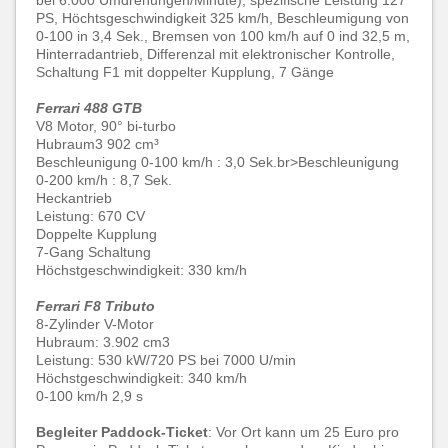
bei 6.000 Umdrehungen/Minute), spezifische Leistung 127
PS, Höchtsgeschwindigkeit 325 km/h, Beschleumigung von
0-100 in 3,4 Sek., Bremsen von 100 km/h auf 0 ind 32,5 m,
Hinterradantrieb, Differenzal mit elektronischer Kontrolle,
Schaltung F1 mit doppelter Kupplung, 7 Gänge
Ferrari 488 GTB
V8 Motor, 90° bi-turbo
Hubraum3 902 cm³
Beschleunigung 0-100 km/h : 3,0 Sek.br>Beschleunigung
0-200 km/h : 8,7 Sek.
Heckantrieb
Leistung: 670 CV
Doppelte Kupplung
7-Gang Schaltung
Höchstgeschwindigkeit: 330 km/h
Ferrari F8 Tributo
8-Zylinder V-Motor
Hubraum: 3.902 cm3
Leistung: 530 kW/720 PS bei 7000 U/min
Höchstgeschwindigkeit: 340 km/h
0-100 km/h 2,9 s
Begleiter Paddock-Ticket
: Vor Ort kann um 25 Euro pro