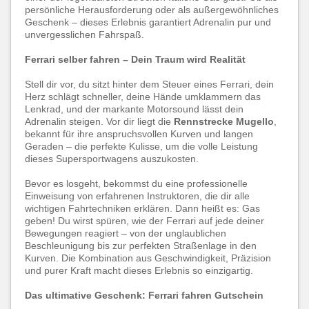
persönliche Herausforderung oder als außergewöhnliches
Geschenk – dieses Erlebnis garantiert Adrenalin pur und
unvergesslichen Fahrspaß.
Ferrari selber fahren – Dein Traum wird Realität
Stell dir vor, du sitzt hinter dem Steuer eines Ferrari, dein
Herz schlägt schneller, deine Hände umklammern das
Lenkrad, und der markante Motorsound lässt dein
Adrenalin steigen. Vor dir liegt die
Rennstrecke Mugello
,
bekannt für ihre anspruchsvollen Kurven und langen
Geraden – die perfekte Kulisse, um die volle Leistung
dieses Supersportwagens auszukosten.
Bevor es losgeht, bekommst du eine professionelle
Einweisung von erfahrenen Instruktoren, die dir alle
wichtigen Fahrtechniken erklären. Dann heißt es: Gas
geben! Du wirst spüren, wie der Ferrari auf jede deiner
Bewegungen reagiert – von der unglaublichen
Beschleunigung bis zur perfekten Straßenlage in den
Kurven. Die Kombination aus Geschwindigkeit, Präzision
und purer Kraft macht dieses Erlebnis so einzigartig.
Das ultimative Geschenk: Ferrari fahren Gutschein