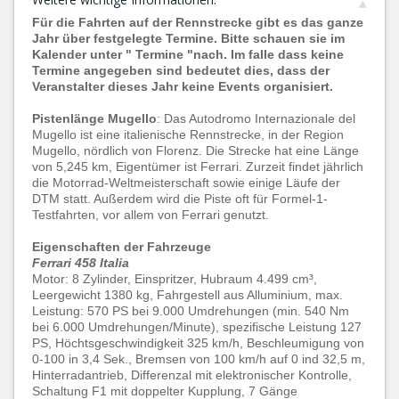
Für die Fahrten auf der Rennstrecke gibt es das ganze
Jahr über festgelegte Termine. Bitte schauen sie im
Kalender unter " Termine "nach. Im falle dass keine
Termine angegeben sind bedeutet dies, dass der
Veranstalter dieses Jahr keine Events organisiert.
Pistenlänge Mugello
: Das Autodromo Internazionale del
Mugello ist eine italienische Rennstrecke, in der Region
Mugello, nördlich von Florenz. Die Strecke hat eine Länge
von 5,245 km, Eigentümer ist Ferrari. Zurzeit findet jährlich
die Motorrad-Weltmeisterschaft sowie einige Läufe der
DTM statt. Außerdem wird die Piste oft für Formel-1-
Testfahrten, vor allem von Ferrari genutzt.
Eigenschaften der Fahrzeuge
Ferrari 458 Italia
Motor: 8 Zylinder, Einspritzer, Hubraum 4.499 cm³,
Leergewicht 1380 kg, Fahrgestell aus Alluminium, max.
Leistung: 570 PS bei 9.000 Umdrehungen (min. 540 Nm
bei 6.000 Umdrehungen/Minute), spezifische Leistung 127
PS, Höchtsgeschwindigkeit 325 km/h, Beschleumigung von
0-100 in 3,4 Sek., Bremsen von 100 km/h auf 0 ind 32,5 m,
Hinterradantrieb, Differenzal mit elektronischer Kontrolle,
Schaltung F1 mit doppelter Kupplung, 7 Gänge