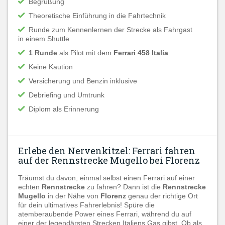
Begrüßung
Theoretische Einführung in die Fahrtechnik
Runde zum Kennenlernen der Strecke als Fahrgast
in einem Shuttle
1 Runde
als Pilot mit dem
Ferrari 458 Italia
Keine Kaution
Versicherung und Benzin inklusive
Debriefing und Umtrunk
Diplom als Erinnerung
Erlebe den Nervenkitzel: Ferrari fahren
auf der Rennstrecke Mugello bei Florenz
Träumst du davon, einmal selbst einen Ferrari auf einer
echten
Rennstrecke
zu fahren? Dann ist die
Rennstrecke
Mugello
in der Nähe von
Florenz
genau der richtige Ort
für dein ultimatives Fahrerlebnis! Spüre die
atemberaubende Power eines Ferrari, während du auf
einer der legendärsten Strecken Italiens Gas gibst. Ob als