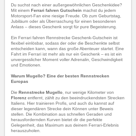
Du suchst nach einer außergewöhnlichen Geschenkidee?
Mit einem
Ferrari fahren Gutschein
machst du jedem
Motorsport-Fan eine riesige Freude. Ob zum Geburtstag,
Jubiläum oder als Überraschung für einen besonderen
Anlass – dieses Geschenk sorgt für pure Begeisterung.
Ein Ferrari fahren Rennstrecke Geschenk-Gutschein ist
flexibel einlösbar, sodass der oder die Beschenkte selbst
entscheiden kann, wann das große Abenteuer startet. Eine
Fahrt im Ferrari ist mehr als nur ein Geschenk – es ist ein
unvergesslicher Moment voller Adrenalin, Geschwindigkeit
und Emotionen.
Warum Mugello? Eine der besten Rennstrecken
Europas
Die
Rennstrecke Mugello
, nur wenige Kilometer von
Florenz
entfernt, zählt zu den beeindruckendsten Strecken
Italiens. Hier trainieren Profis, und auch du kannst auf
dieser legendären Strecke dein Können unter Beweis
stellen. Die Kombination aus schnellen Geraden und
herausfordernden Kurven bietet dir die perfekte
Gelegenheit, das Maximum aus deinem Ferrari-Erlebnis
herauszuholen.