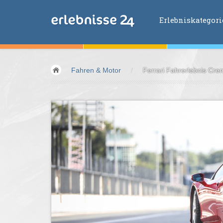
Erlebniskategor
Erlebniskategorien
Fahren & Motor
/
Ferrari Fahrerlebnis Cre
Fliegen &
Glei
Fahren &
Moto
Abenteuer &
Ac
Sport &
Fitnes
Essen &
Trink
Wellness &
Ges
Wasser &
Wind
Lifestyle &
Pha
Kids &
Family
Übernachtung