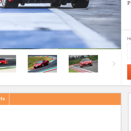
P
H
nfo