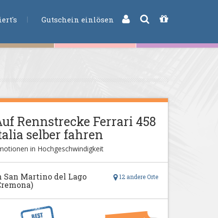
CHE
ert's
Gutschein einlösen
uf Rennstrecke Ferrari 458
talia selber fahren
motionen in Hochgeschwindigkeit
n San Martino del Lago
12 andere Orte
Cremona)