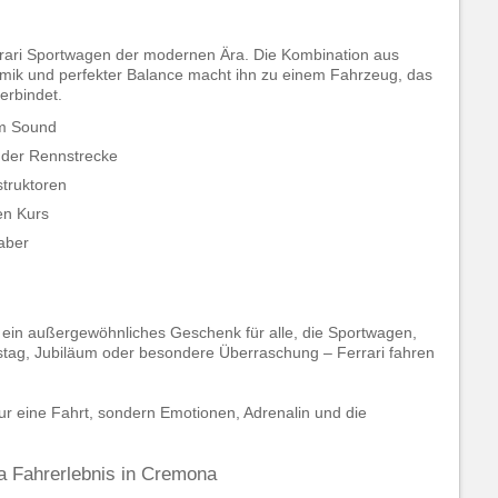
rrari Sportwagen der modernen Ära. Die Kombination aus
ik und perfekter Balance macht ihn zu einem Fahrzeug, das
erbindet.
em Sound
 der Rennstrecke
struktoren
en Kurs
aber
 ein außergewöhnliches Geschenk für alle, die Sportwagen,
stag, Jubiläum oder besondere Überraschung – Ferrari fahren
ur eine Fahrt, sondern Emotionen, Adrenalin und die
ia Fahrerlebnis in Cremona