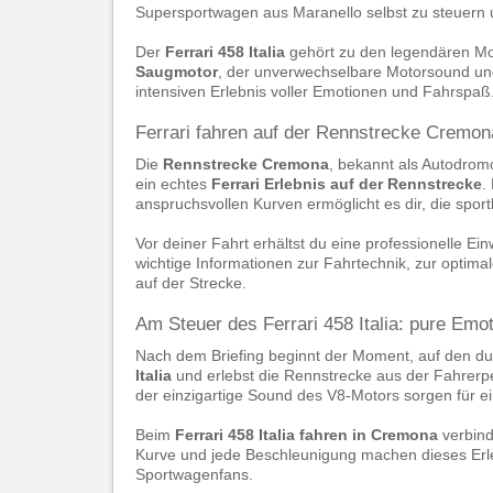
Supersportwagen aus Maranello selbst zu steuern 
Der
Ferrari 458 Italia
gehört zu den legendären Mo
Saugmotor
, der unverwechselbare Motorsound un
intensiven Erlebnis voller Emotionen und Fahrspaß
Ferrari fahren auf der Rennstrecke Cremon
Die
Rennstrecke Cremona
, bekannt als Autodromo
ein echtes
Ferrari Erlebnis auf der Rennstrecke
.
anspruchsvollen Kurven ermöglicht es dir, die sportl
Vor deiner Fahrt erhältst du eine professionelle E
wichtige Informationen zur Fahrtechnik, zur optim
auf der Strecke.
Am Steuer des Ferrari 458 Italia: pure Em
Nach dem Briefing beginnt der Moment, auf den du 
Italia
und erlebst die Rennstrecke aus der Fahrerp
der einzigartige Sound des V8-Motors sorgen für ei
Beim
Ferrari 458 Italia fahren in Cremona
verbind
Kurve und jede Beschleunigung machen dieses Erl
Sportwagenfans.