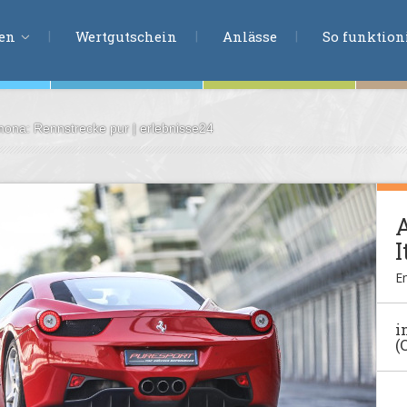
ERLEBNISSU
ien
Wertgutschein
Anlässe
So funktioni
mona: Rennstrecke pur | erlebnisse24
ten
r
tion
A
s
I
en
undheit
E
i
ntasie
(
en