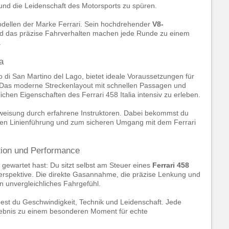
und die Leidenschaft des Motorsports zu spüren.
dellen der Marke Ferrari. Sein hochdrehender
V8-
d das präzise Fahrverhalten machen jede Runde zu einem
.
a
 di San Martino del Lago, bietet ideale Voraussetzungen für
 Das moderne Streckenlayout mit schnellen Passagen und
ichen Eigenschaften des Ferrari 458 Italia intensiv zu erleben.
inweisung durch erfahrene Instruktoren. Dabei bekommst du
alen Linienführung und zum sicheren Umgang mit dem Ferrari
otion und Performance
gewartet hast: Du sitzt selbst am Steuer eines
Ferrari 458
erspektive. Die direkte Gasannahme, die präzise Lenkung und
n unvergleichliches Fahrgefühl.
est du Geschwindigkeit, Technik und Leidenschaft. Jede
ebnis zu einem besonderen Moment für echte