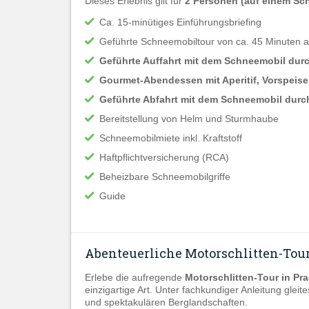
Dieses Erlebnis gilt für
2 Personen (auf einem Sc
Ca. 15-minütiges Einführungsbriefing
Geführte Schneemobiltour von ca. 45 Minuten
Geführte Auffahrt mit dem Schneemobil dur
Gourmet-Abendessen mit Aperitif, Vorspeis
Geführte Abfahrt mit dem Schneemobil durch
Bereitstellung von Helm und Sturmhaube
Schneemobilmiete inkl. Kraftstoff
Haftpflichtversicherung (RCA)
Beheizbare Schneemobilgriffe
Guide
Abenteuerliche Motorschlitten-Tou
Erlebe die aufregende
Motorschlitten-Tour in Pr
einzigartige Art. Unter fachkundiger Anleitung glei
und spektakulären Berglandschaften.