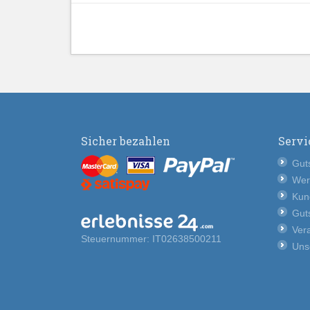
Sicher bezahlen
Servi
Guts
Wer
Kun
Guts
Vera
Steuernummer: IT02638500211
Uns