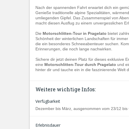
Nach der spannenden Fahrt erwartet dich ein gemü
Genieße traditionelle alpine Spezialitäten, wärme
umliegenden Gipfel. Das Zusammenspiel von Aben
macht diesen Ausflug zu einem unvergesslichen Erl
Die
Motorschlitten-Tour in Pragelato
bietet zahl
Schönheit der winterlichen Landschaften für immer 
die ein besonderes Schneeabenteuer suchen. Kombi
Erinnerungen, die noch lange nachwirken.
Sichere dir jetzt deinen Platz für dieses exklusive
eine
Motorschlitten-Tour durch Pragelato
und e
hinter dir und tauche ein in die faszinierende Welt
Weitere wichtige Infos:
Verfügbarkeit
Dezember bis März, ausgenommen vom 23/12 bis 
Erlebnisdauer