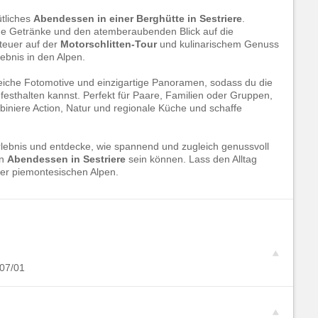
tliches
Abendessen in einer Berghütte in Sestriere
.
nde Getränke und den atemberaubenden Blick auf die
teuer auf der
Motorschlitten-Tour
und kulinarischem Genuss
ebnis in den Alpen.
reiche Fotomotive und einzigartige Panoramen, sodass du die
festhalten kannst. Perfekt für Paare, Familien oder Gruppen,
niere Action, Natur und regionale Küche und schaffe
 Erlebnis und entdecke, wie spannend und zugleich genussvoll
in
Abendessen in Sestriere
sein können. Lass den Alltag
 der piemontesischen Alpen.
07/01