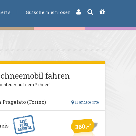
CHE
ert's
Gutschein einlösen
Schneemobil fahren
benteuer auf dem Schnee!
n Pragelato (Torino)
11 andere Orte
*
reis
360,-