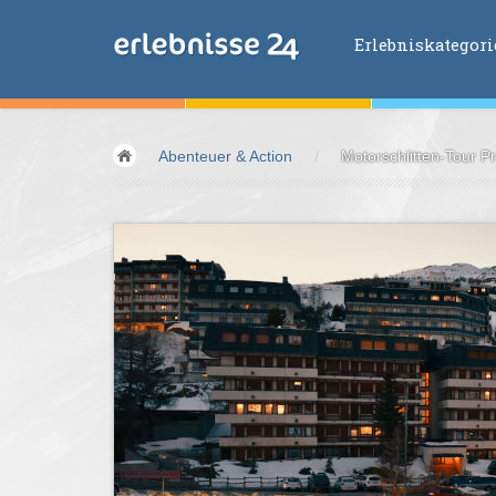
Erlebniskategor
Erlebniskategorien
Abenteuer & Action
/
Motorschlitten-Tour P
Fliegen &
Glei
Fahren &
Moto
Abenteuer &
Ac
Sport &
Fitnes
Essen &
Trink
Wellness &
Ges
Wasser &
Wind
Lifestyle &
Pha
Kids &
Family
Übernachtung