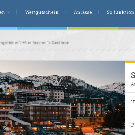
ERLEBNISSU
ien
Wertgutschein
Anlässe
So funktioni
ragelato mit Abendessen in Sestriere
ten
r
tion
s
en
A
undheit
i
ntasie
P
en