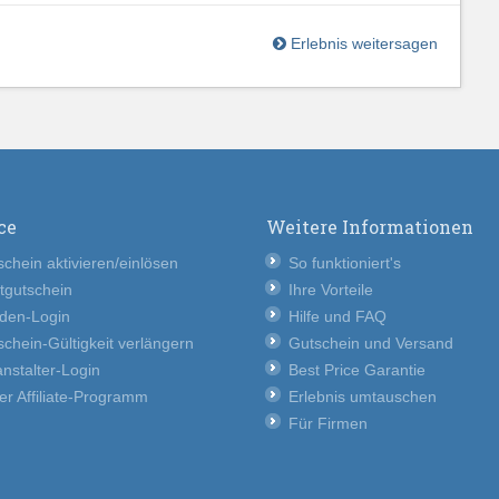
Erlebnis weitersagen
ce
Weitere Informationen
chein aktivieren/einlösen
So funktioniert's
tgutschein
Ihre Vorteile
den-Login
Hilfe und FAQ
chein-Gültigkeit verlängern
Gutschein und Versand
nstalter-Login
Best Price Garantie
er Affiliate-Programm
Erlebnis umtauschen
Für Firmen