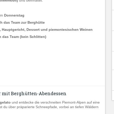
hneemobil)
und beinhaltet:
 am
Donnerstag
ch das Team zur Berghütte
e, Hauptgericht, Dessert und piemontesischen Weinen
 das Team (kein Schlitten)
r mit Berghütten-Abendessen
agelato
und entdecke die verschneiten Piemont-Alpen auf eine
test du über präparierte Schneepfade, vorbei an tiefen Wäldern