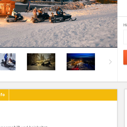
H
nfo