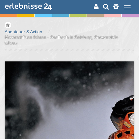
ERLEBNISSUCHE
Abenteuer & Action
/
Motorschlitten fahren - Saalbach in Salzburg, Snowmobile
fahren