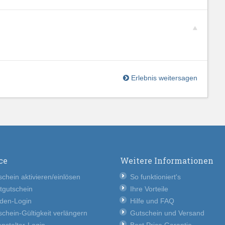
Erlebnis weitersagen
ce
Weitere Informationen
chein aktivieren/einlösen
So funktioniert's
tgutschein
Ihre Vorteile
den-Login
Hilfe und FAQ
chein-Gültigkeit verlängern
Gutschein und Versand