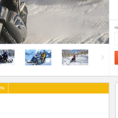
H
nfo