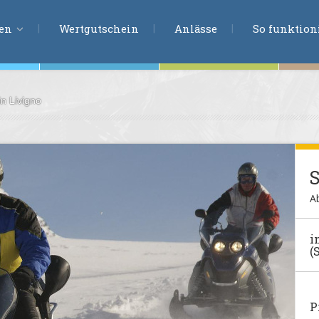
ERLEBNISSU
ien
Wertgutschein
Anlässe
So funktioni
in Livigno
ten
r
tion
s
en
A
undheit
i
(
ntasie
en
P