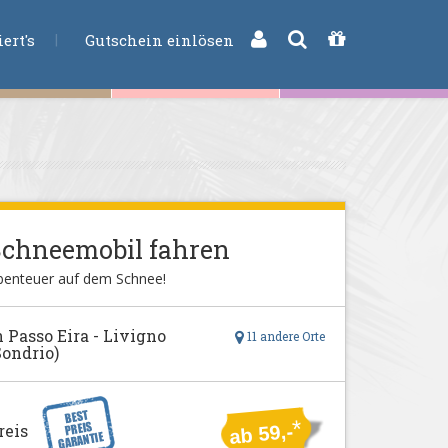
CHE
ert's
Gutschein einlösen
Schneemobil fahren
benteuer auf dem Schnee!
n Passo Eira - Livigno
11 andere Orte
Sondrio)
*
reis
ab 59,-