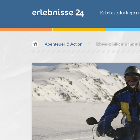
Erlebniskategor
Erlebniskategorien
Abenteuer & Action
/
Motorschlitten fahren 
Fliegen &
Glei
Fahren &
Moto
Abenteuer &
Ac
Sport &
Fitnes
Essen &
Trink
Wellness &
Ges
Wasser &
Wind
Lifestyle &
Pha
Kids &
Family
Übernachtung