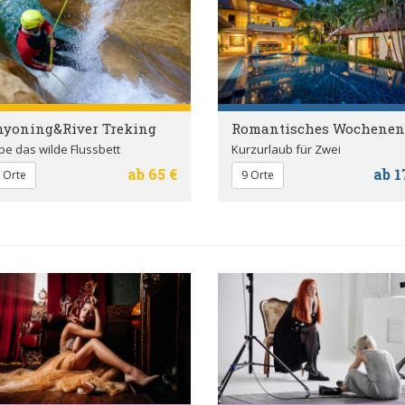
nyoning&River Treking
Romantisches Wochenen
be das wilde Flussbett
Kurzurlaub für Zwei
ab 65 €
ab 1
 Orte
9 Orte