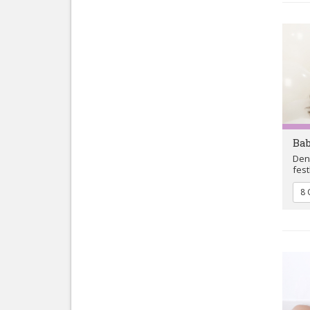
Ba
Den
fest
8 