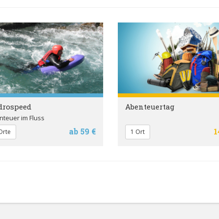
drospeed
Abenteuertag
nteuer im Fluss
ab 59 €
1
Orte
1 Ort