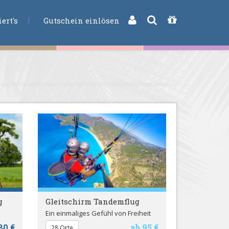
CHE
ert's
Gutschein einlösen
g
Gleitschirm Tandemflug
Ein einmaliges Gefühl von Freiheit
80 €
ab 95 €
28 Orte