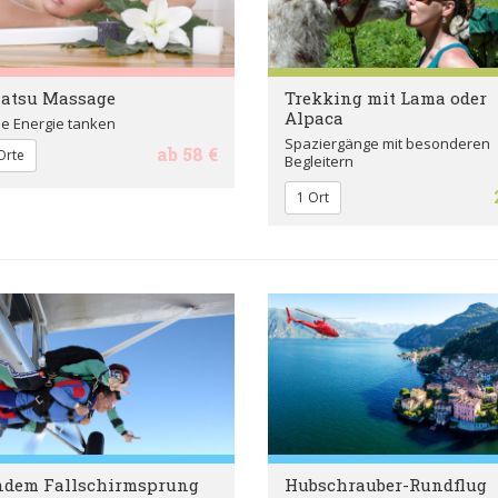
iatsu Massage
Trekking mit Lama oder
Alpaca
le Energie tanken
Spaziergänge mit besonderen
ab 58 €
Orte
Begleitern
1 Ort
ndem Fallschirmsprung
Hubschrauber-Rundflug