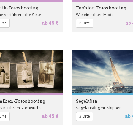
tik-Fotoshooting
Fashion Fotoshooting
e verführerische Seite
Wie ein echtes Modell
ab 45 €
ab 
Orte
8 Orte
ilien-Fotoshooting
Segeltörn
os mit Ihrem Nachwuchs
Segelausflug mit Skipper
ab 45 €
ab 
Orte
3 Orte