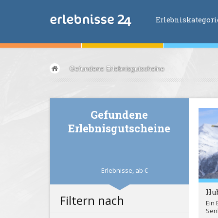
Erlebniskategor
Erlebniskategorien
Gefundene Erlebnisgutscheine
Fliegen &
Glei
Fahren &
Moto
Abenteuer &
Ac
Gefundene
Sport &
Fitnes
Erlebnisgutscheine
Essen &
Trink
Wellness &
Ges
Wasser &
Wind
Erlebnisse,
ab
€
Lifestyle &
Pha
Hu
Kids &
Family
Filtern nach
Ein 
Übernachtung
Sen