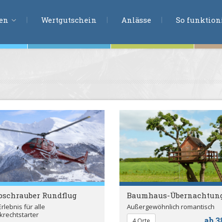
ERLEBNISSU
ien
Wertgutschein
Anlässe
So funktioni
ten
r
tion
s
en
undheit
ntasie
bschrauber Rundflug
Baumhaus-Übernachtun
Erlebnis für alle
Außergewöhnlich romantisch
en
krechtstarter
ab 3
4 Orte