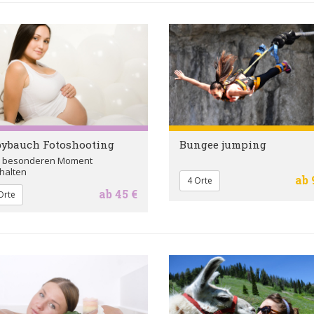
bybauch Fotoshooting
Bungee jumping
 besonderen Moment
halten
ab 
4 Orte
ab 45 €
Orte