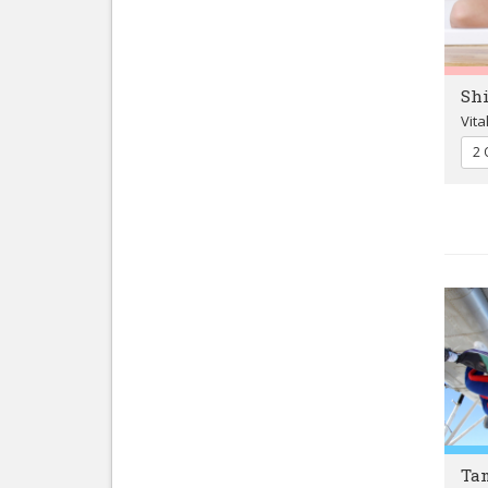
Sh
Vita
2 
Ta