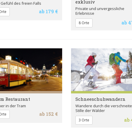
exklusiv
Gefühl des freien Falls
Private und unvergessliche
ab 179 €
Orte
Erlebnisse
ab 4
8 Orte
m Restaurant
Schneeschuhwandern
er in der Tram
Wandere durch die verschneite
Stille der Wälder
ab 152 €
Orte
ab 
3 Orte