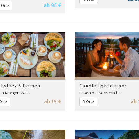
ab 95 €
 Orte
ühstück & Brunch
Candle light dinner
en Morgen Welt
Essen bei Kerzenlicht
ab 19 €
ab 
Orte
5 Orte