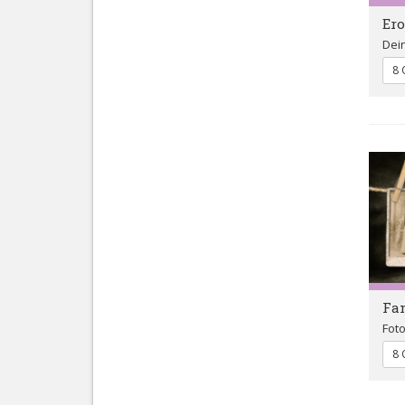
Ero
Dein
8 
Fam
Fot
8 