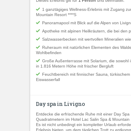
Dieses Erlebnis gilt für
1 Person
und beinhaltet:
1 ganztägiges Wellness-Erlebnis mit Zugang zu
Mountain Resort ****S
Panoramapool mit Blick auf die Alpen von Livig
Apotheke mit alpinen Heilkräutern, die bei den
Salzwasserbecken mit wertvollen Mineralien w
Ruheraum mit natürlichen Elementen des Waldes 
Wohlbefinden
Große Außenterrasse mit Solarium, die sowohl
in 1.816 Metern Höhe mit frischer Bergluft
Feuchtbereich mit finnischer Sauna, türkische
Eiswasserfall
Day spa in Livigno
Entdecke die erfrischende Ruhe mit einer Day Spa
Quadratmetern im Hotel Lac Salin Spa & Mountain 
Es ist nicht unbedingt ein kompletter Urlaub erfo
Erlebnis bieten, um dem täglichen Trott zu entkom