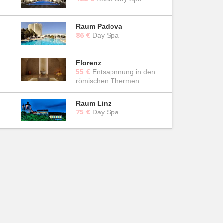
Raum Padova
86 €
Day Spa
Florenz
55 €
Entsapnnung in den
römischen Thermen
Raum Linz
75 €
Day Spa