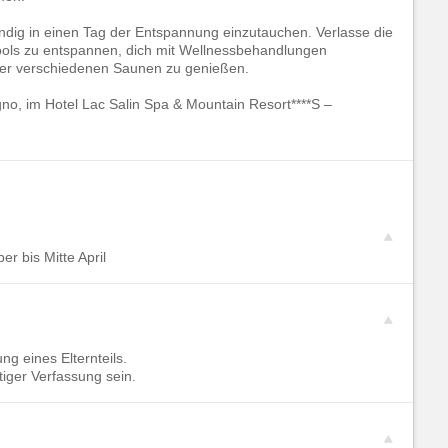
tändig in einen Tag der Entspannung einzutauchen. Verlasse die
ools zu entspannen, dich mit Wellnessbehandlungen
er verschiedenen Saunen zu genießen.
gno, im Hotel Lac Salin Spa & Mountain Resort****S –
r bis Mitte April
ng eines Elternteils.
tiger Verfassung sein.