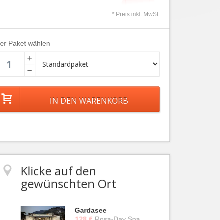
* Preis inkl. MwSt.
ier Paket wählen
+
−
Klicke auf den
gewünschten Ort
Gardasee
128 €
Rosa-Day Spa