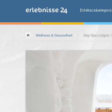
Erlebniskategor
Erlebniskategorien
Wellness & Gesundheit
/
Day Spa Livigno:
Fliegen &
Glei
Fahren &
Moto
Abenteuer &
Ac
Sport &
Fitnes
Essen &
Trink
Wellness &
Ges
Wasser &
Wind
Lifestyle &
Pha
Kids &
Family
Übernachtung