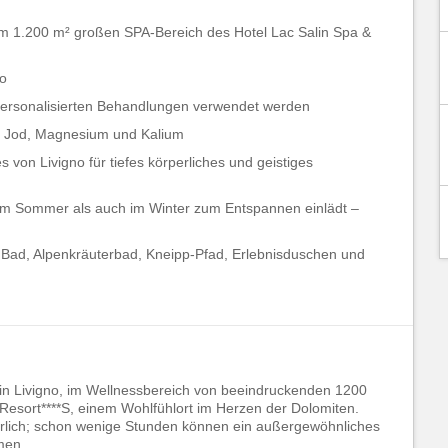
m 1.200 m² großen SPA-Bereich des Hotel Lac Salin Spa &
no
 personalisierten Behandlungen verwendet werden
ie Jod, Magnesium und Kalium
von Livigno für tiefes körperliches und geistiges
 im Sommer als auch im Winter zum Entspannen einlädt –
m Bad, Alpenkräuterbad, Kneipp-Pfad, Erlebnisduschen und
 in Livigno, im Wellnessbereich von beeindruckenden 1200
Resort****S, einem Wohlfühlort im Herzen der Dolomiten.
rderlich; schon wenige Stunden können ein außergewöhnliches
men.