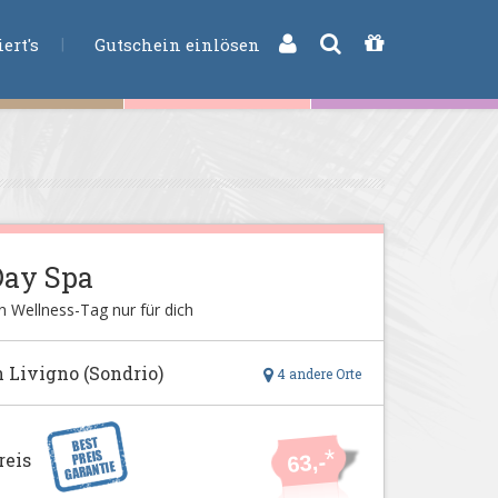
CHE
ert's
Gutschein einlösen
Day Spa
n Wellness-Tag nur für dich
n Livigno (Sondrio)
4 andere Orte
*
reis
63,-