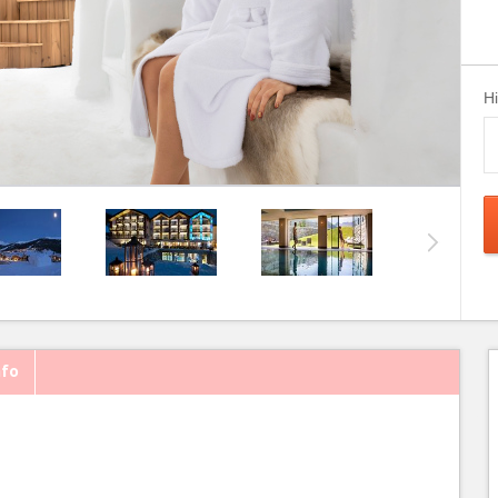
H
nfo