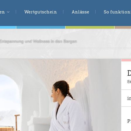
ERLEBNISSU
ien
Wertgutschein
Anlässe
So funktioni
 Entspannung und Wellness in den Bergen
ten
r
tion
s
en
Ei
undheit
i
ntasie
P
en