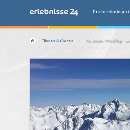
Erlebniskategor
Erlebniskategorien
Fliegen & Gleiten
/
Helikopter Rundflug - Z
Fliegen &
Glei
Fahren &
Moto
Abenteuer &
Ac
Sport &
Fitnes
Essen &
Trink
Wellness &
Ges
Wasser &
Wind
Lifestyle &
Pha
Kids &
Family
Übernachtung