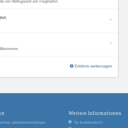
unde vor Abflugszeit am Flughafen.
hrt:
illkommen.
Erlebnis weitersagen
ce
Weitere Informationen
chein aktivieren/einlösen
So funktioniert's