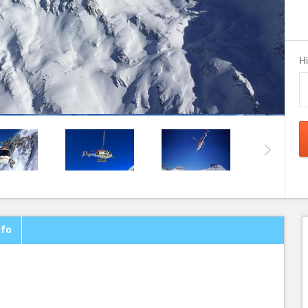
H
nfo