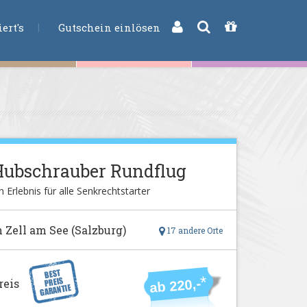
CHE
ert's
Gutschein einlösen
Hubschrauber Rundflug
n Erlebnis für alle Senkrechtstarter
n Zell am See (Salzburg)
17 andere Orte
*
ab 220,-
reis