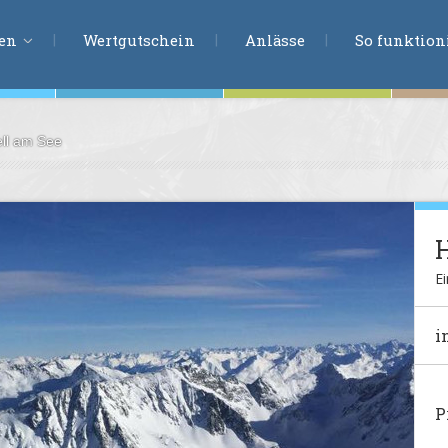
ERLEBNISSU
ien
Wertgutschein
Anlässe
So funktioni
ell am See
ten
r
tion
s
en
Ei
undheit
i
ntasie
P
en