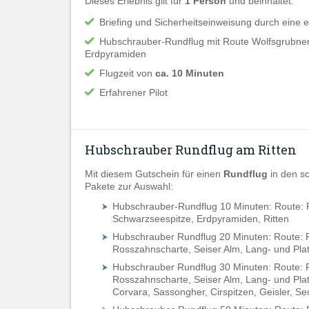
Dieses Erlebnis gilt für
1 Person
und beinhaltet:
Briefing und Sicherheitseinweisung durch eine 
Hubschrauber-Rundflug mit Route Wolfsgrubner
Erdpyramiden
Flugzeit von
ca. 10 Minuten
Erfahrener Pilot
Hubschrauber Rundflug am Ritten
Mit diesem Gutschein für einen
Rundflug
in den s
Pakete zur Auswahl:
Hubschrauber-Rundflug 10 Minuten:
Route: 
Schwarzseespitze, Erdpyramiden, Ritten
Hubschrauber Rundflug 20 Minuten: Route: R
Rosszahnscharte, Seiser Alm, Lang- und Platt
Hubschrauber Rundflug 30 Minuten: Route:
Rosszahnscharte, Seiser Alm, Lang- und Platt
Corvara, Sassongher, Cirspitzen, Geisler, Se