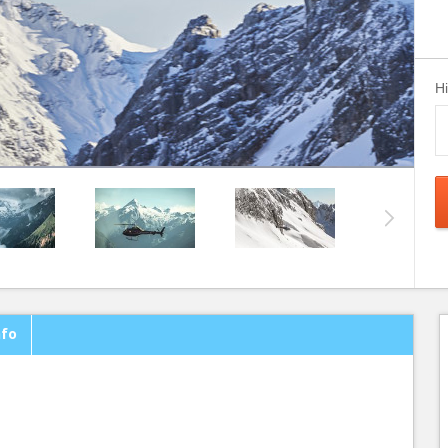
H
nfo