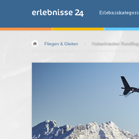
Erlebniskategor
Erlebniskategorien
Fliegen & Gleiten
/
Hubschrauber Rundflug 
Fliegen &
Glei
Fahren &
Moto
Abenteuer &
Ac
Sport &
Fitnes
Essen &
Trink
Wellness &
Ges
Wasser &
Wind
Lifestyle &
Pha
Kids &
Family
Übernachtung