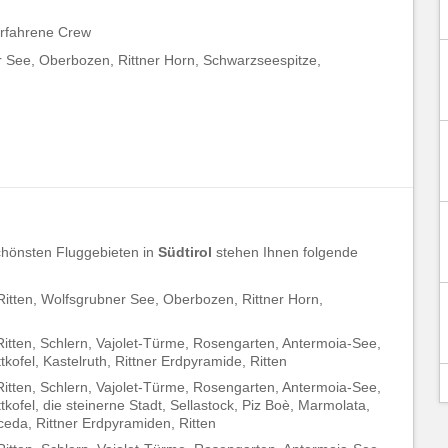
erfahrene Crew
 See, Oberbozen, Rittner Horn, Schwarzseespitze,
chönsten Fluggebieten in
Südtirol
stehen Ihnen folgende
Ritten, Wolfsgrubner See, Oberbozen, Rittner Horn,
itten,
Schlern, Vajolet-Türme, Rosengarten, Antermoia-See,
kofel, Kastelruth, Rittner Erdpyramide, Ritten
Ritten, Schlern, Vajolet-Türme, Rosengarten, Antermoia-See,
kofel, die steinerne Stadt, Sellastock, Piz Boè, Marmolata,
ceda, Rittner Erdpyramiden, Ritten