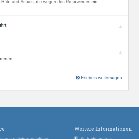
n, Hüte und Schals, die wegen des Rotorwindes ein
hrt:
kommen.
Erlebnis weitersagen
ce
Weitere Informationen
chein aktivieren/einlösen
So funktioniert's