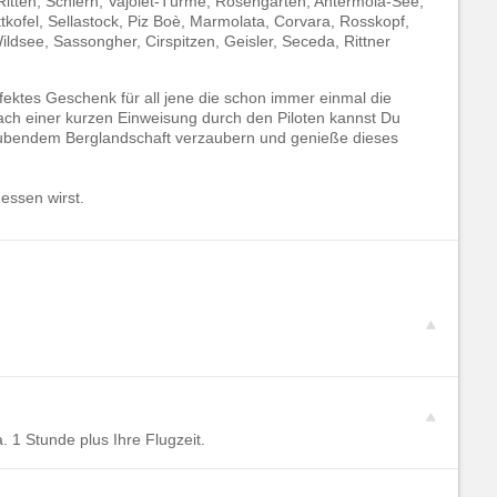
itten, Schlern, Vajolet-Türme, Rosengarten, Antermoia-See,
kofel, Sellastock, Piz Boè, Marmolata, Corvara, Rosskopf,
ildsee, Sassongher, Cirspitzen, Geisler, Seceda, Rittner
rfektes Geschenk für all jene die schon immer einmal die
ach einer kurzen Einweisung durch den Piloten kannst Du
ubendem Berglandschaft verzaubern und genieße dieses
gessen wirst.
. 1 Stunde plus Ihre Flugzeit.