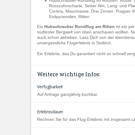
Hubschrauber-Rundflug 50 Minuten: Route: R
Rosszahnscharte, Seiser Alm, Lang- und Platt
Cortina, Misurinasee, Drei Zinnen, Pragser W
Erdpyramiden, Ritten
Ein
Hubschrauber Rundflug am Ritten
ist ein pe
südtiroler Bergwelt von oben anschauen wollten. N
auch schon abheben. Lass Dich von der atembera
unvergessliche Flugerlebnis in Südtirol.
Ein Erlebnis, das Du garantiert nicht so schnell ver
Weitere wichtige Infos:
Verfügbarkeit
Auf Anfrage ganzjährig buchbar.
Erlebnisdauer
Rechnen Sie für das Flug-Erlebnis mit insgesamt ca