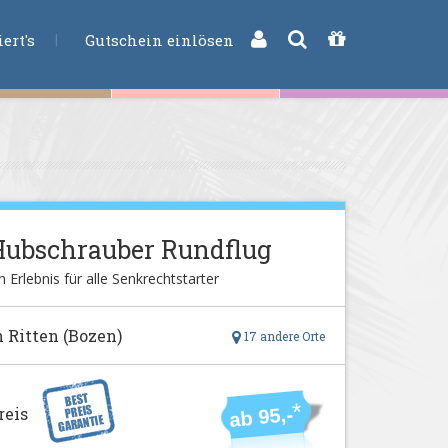
CHE
ert's
Gutschein einlösen
Hubschrauber Rundflug
n Erlebnis für alle Senkrechtstarter
n Ritten (Bozen)
17 andere Orte
*
reis
ab 95,-