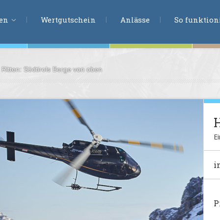
ERLEBNISSU
ien
Wertgutschein
Anlässe
So funktioni
Ritten: Südtirols Berge von oben
ten
r
tion
s
en
Ei
undheit
i
ntasie
P
en