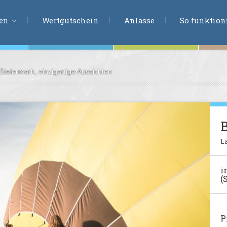
ERLEBNISSU
ien
Wertgutschein
Anlässe
So funktioni
 Steiermark, einzigartige Aussichten
ten
r
tion
B
s
en
L
undheit
i
(
ntasie
en
P