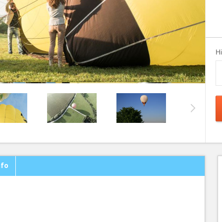
H
nfo