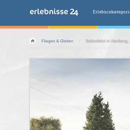
Erlebniskategor
Erlebniskategorien
Fliegen & Gleiten
/
Ballonfahrt in Hartberg,
Fliegen &
Glei
Fahren &
Moto
Abenteuer &
Ac
Sport &
Fitnes
Essen &
Trink
Wellness &
Ges
Wasser &
Wind
Lifestyle &
Pha
Kids &
Family
Übernachtung