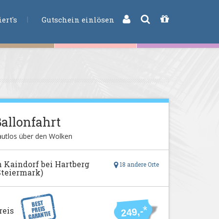
CHE
ert's
Gutschein einlösen
allonfahrt
autlos über den Wolken
n Kaindorf bei Hartberg
18 andere Orte
Steiermark)
*
reis
249,-