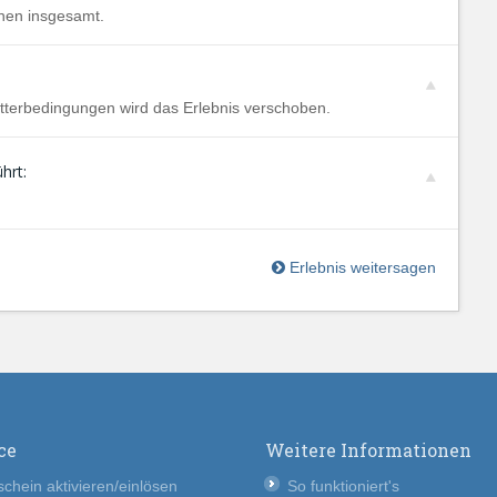
onen insgesamt.
etterbedingungen wird das Erlebnis verschoben.
hrt:
Erlebnis weitersagen
ce
Weitere Informationen
chein aktivieren/einlösen
So funktioniert's