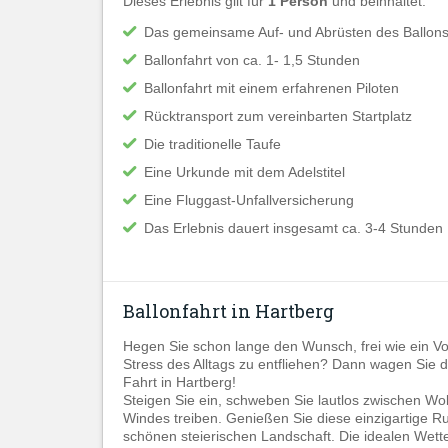
Dieses Erlebnis gilt für
1 Person
und beinhaltet:
Das gemeinsame Auf- und Abrüsten des Ballon
Ballonfahrt von ca. 1- 1,5 Stunden
Ballonfahrt mit einem erfahrenen Piloten
Rücktransport zum vereinbarten Startplatz
Die traditionelle Taufe
Eine Urkunde mit dem Adelstitel
Eine Fluggast-Unfallversicherung
Das Erlebnis dauert insgesamt ca. 3-4 Stunden
Ballonfahrt in Hartberg
Hegen Sie schon lange den Wunsch, frei wie ein Vo
Stress des Alltags zu entfliehen? Dann wagen Sie 
Fahrt in Hartberg!
Steigen Sie ein, schweben Sie lautlos zwischen Wo
Windes treiben. Genießen Sie diese einzigartige R
schönen steierischen Landschaft. Die idealen Wett