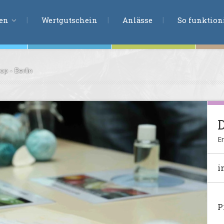
ERLEBNISSU
ien
Wertgutschein
Anlässe
So funktioni
p - Berlin
ten
r
tion
s
en
Er
undheit
i
ntasie
P
en