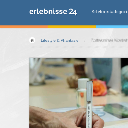
Erlebniskategor
Erlebniskategorien
Lifestyle & Phantasie
/
Duftseminar Worksho
Fliegen &
Glei
Fahren &
Moto
Abenteuer &
Ac
Sport &
Fitnes
Essen &
Trink
Wellness &
Ges
Wasser &
Wind
Lifestyle &
Pha
Kids &
Family
Übernachtung