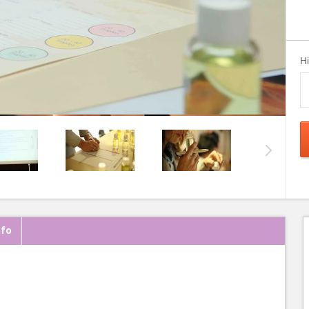
H
nfo