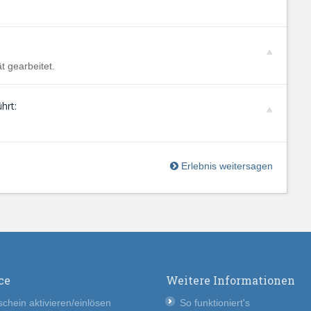
t gearbeitet.
hrt:
Erlebnis weitersagen
ce
Weitere Informationen
chein aktivieren/einlösen
So funktioniert's