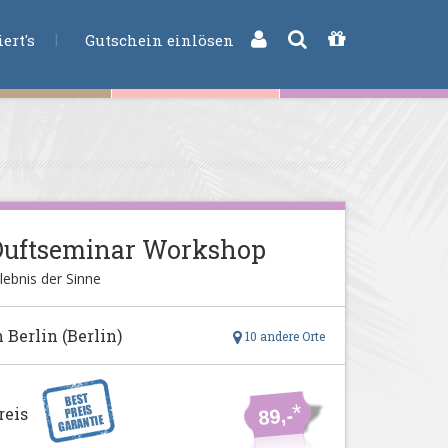
CHE
ert's
Gutschein einlösen
Duftseminar Workshop
lebnis der Sinne
n Berlin (Berlin)
10 andere Orte
*
reis
89,-