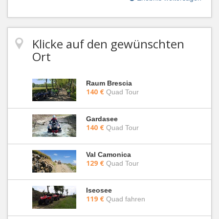
Klicke auf den gewünschten
Ort
Raum Brescia
140 €
Quad Tour
Gardasee
140 €
Quad Tour
Val Camonica
129 €
Quad Tour
Iseosee
119 €
Quad fahren