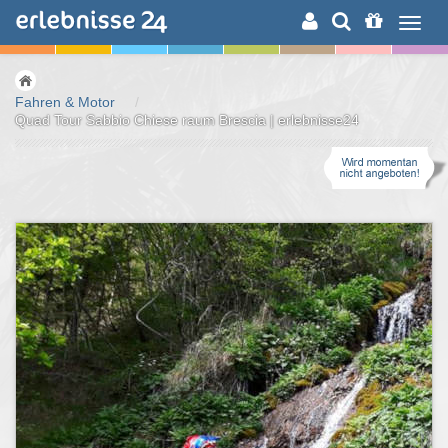
ERLEBNISSUCHE
Fahren & Motor
/
Quad Tour Sabbio Chiese raum Brescia | erlebnisse24