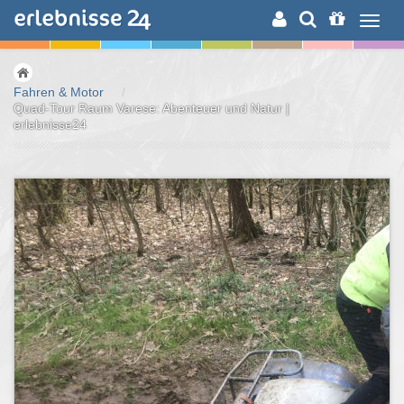
ERLEBNISSUCHE
Fahren & Motor
/
Quad-Tour Raum Varese: Abenteuer und Natur |
erlebnisse24