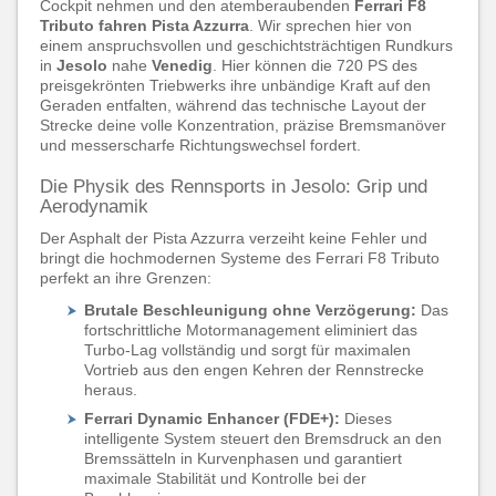
Cockpit nehmen und den atemberaubenden
Ferrari F8
Tributo fahren Pista Azzurra
. Wir sprechen hier von
einem anspruchsvollen und geschichtsträchtigen Rundkurs
in
Jesolo
nahe
Venedig
. Hier können die 720 PS des
preisgekrönten Triebwerks ihre unbändige Kraft auf den
Geraden entfalten, während das technische Layout der
Strecke deine volle Konzentration, präzise Bremsmanöver
und messerscharfe Richtungswechsel fordert.
Die Physik des Rennsports in Jesolo: Grip und
Aerodynamik
Der Asphalt der Pista Azzurra verzeiht keine Fehler und
bringt die hochmodernen Systeme des Ferrari F8 Tributo
perfekt an ihre Grenzen:
Brutale Beschleunigung ohne Verzögerung:
Das
fortschrittliche Motormanagement eliminiert das
Turbo-Lag vollständig und sorgt für maximalen
Vortrieb aus den engen Kehren der Rennstrecke
heraus.
Ferrari Dynamic Enhancer (FDE+):
Dieses
intelligente System steuert den Bremsdruck an den
Bremssätteln in Kurvenphasen und garantiert
maximale Stabilität und Kontrolle bei der