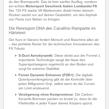
du den Bremspunkt. Das ist kein sanfter Ausflug, sondern
ein echtes
Motorsport Geschenk Italien Lombardei F8
.
Der 720 PS starke V8-Bitottomotor direkt hinter deinem
Rücken wartet nur auf deinen Gasbefehl, um den Asphalt
von Pavia zum Beben zu bringen.
Die Rennsport-DNA des Cavallino Rampante im
Härtetest
Der Kurs in Vairano fordert Mensch und Maschine alles ab
– das perfekte Revier für die technischen Innovationen des
F8 Tributo:
S-Duct Aerodynamik:
Diese direkt aus der Formel 1
importierte Technologie saugt die Nase des
Supersportwagens regelrecht an den Boden und
sorgt für extreme Stabilität.
Ferrari Dynamic Enhancer (FDE+):
Die digitale
Querdynamikregelung gibt dir die Kontrolle über
jedes Milligramm Grip, selbst wenn du die Curven
am Limit ansteuerst.
Verzögerung ohne Kompromisse:
Die Carbon-
Keramik-Bremsen packen so brutal zu, dass du die
Fliehkräfte in jeder Faser deines Körpers spürst.