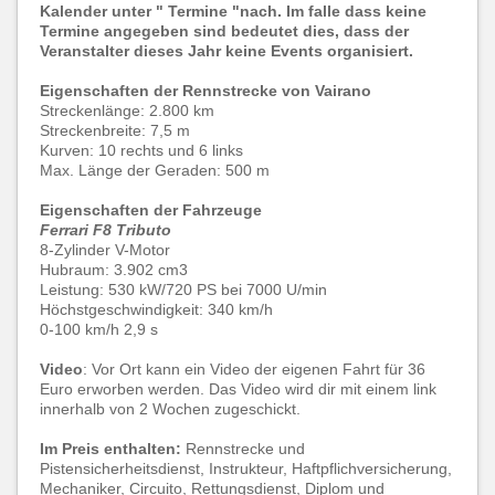
Kalender unter " Termine "nach. Im falle dass keine
Termine angegeben sind bedeutet dies, dass der
Veranstalter dieses Jahr keine Events organisiert.
Eigenschaften der Rennstrecke von Vairano
Streckenlänge: 2.800 km
Streckenbreite: 7,5 m
Kurven: 10 rechts und 6 links
Max. Länge der Geraden: 500 m
Eigenschaften der Fahrzeuge
Ferrari F8 Tributo
8-Zylinder V-Motor
Hubraum: 3.902 cm3
Leistung: 530 kW/720 PS bei 7000 U/min
Höchstgeschwindigkeit: 340 km/h
0-100 km/h 2,9 s
Video
: Vor Ort kann ein Video der eigenen Fahrt für 36
Euro erworben werden. Das Video wird dir mit einem link
innerhalb von 2 Wochen zugeschickt.
Im Preis enthalten
:
Rennstrecke und
Pistensicherheitsdienst, Instrukteur, Haftpflichversicherung,
Mechaniker, Circuito, Rettungsdienst, Diplom und