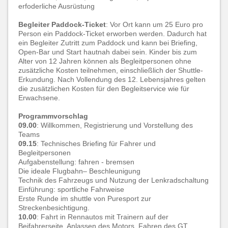
erfoderliche Ausrüstung
Begleiter Paddock-Ticket
: Vor Ort kann um 25 Euro pro
Person ein Paddock-Ticket erworben werden. Dadurch hat
ein Begleiter Zutritt zum Paddock und kann bei Briefing,
Open-Bar und Start hautnah dabei sein. Kinder bis zum
Alter von 12 Jahren können als Begleitpersonen ohne
zusätzliche Kosten teilnehmen, einschließlich der Shuttle-
Erkundung. Nach Vollendung des 12. Lebensjahres gelten
die zusätzlichen Kosten für den Begleitservice wie für
Erwachsene.
Programmvorschlag
09.00
: Willkommen, Registrierung und Vorstellung des
Teams
09.15
: Technisches Briefing für Fahrer und
Begleitpersonen
Aufgabenstellung: fahren - bremsen
Die ideale Flugbahn– Beschleunigung
Technik des Fahrzeugs und Nutzung der Lenkradschaltung
Einführung: sportliche Fahrweise
Erste Runde im shuttle von Puresport zur
Streckenbesichtigung.
10.00
: Fahrt in Rennautos mit Trainern auf der
Beifahrerseite, Anlassen des Motors. Fahren des GT