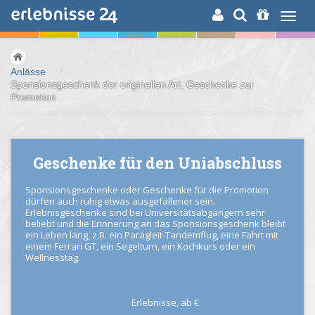
ERLEBNISSUCHE
Anlässe
/
Sponsionsgeschenk der originellen Art, Geschenke zur
Promotion
Geschenke für den Uniabschluss
Sponsionsgeschenke oder Geschenke für die Promotion
dürfen auch ruhig etwas ausgefallener sein.
Erlebnisgeschenke sind bei Universitätsabgängern sehr
beliebt und die Erinnerung an das Sponsionsgeschenk bleibt
ein Leben lang, z.B. ein Paragleit-Tandemflug, eine Fahrt mit
einem Ferrari GT, ein Segelturn, ein Kochkurs oder ein
Wellnesstag.
Erlebnisse,
ab
€