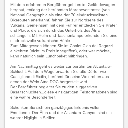
Mit dem erfahrenen Bergführer geht es im Geländewagen
bergauf, entlang der berühmten Marenevestrasse (von
National Geographic als eine der 70 eindrucksvollsten
Bikerouten anerkannt) fahren Sie zur Nordseite des
Vulkans. Gemeinsam mit dem Führer entdecken Sie Krater
und Pfade, die sich durch das Unterholz des Ätna
schlängeln. Mit Helm und Taschenlampe erkunden Sie eine
eindrucksvolle vulkanische Höhle.
Zum Mittagessen können Sie im Chalet Clan dei Ragazzi
einkehren (nicht im Preis inbegriffen), oder wer möchte,
kann natürlich sein Lunchpaket mitbringen.
Am Nachmittag geht es weiter zur berühmten Alcantara-
Schlucht. Auf dem Wege erwarten Sie alte Dörfer wie
Castiglione di Sicilia, berühmt für seine Weinreben aus
denen der Wein Ätna DOC hergestellt wird.
Der Bergführer begleitet Sie zu den suggestiven
Basaltschluchten...diese einzigartigen Felsformationen sind
eine wahre Besonderheit.
Schenken Sie sich ein ganztägiges Erlebnis voller
Emotionen. Der Ätna und der Alcantara-Canyon sind ein
wahrer Higlight in Sizilien.