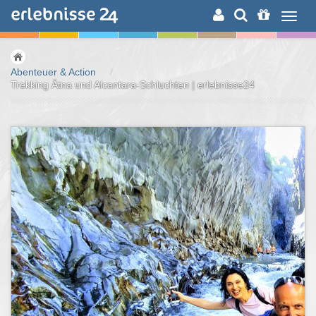
ERLEBNISSUCHE
Abenteuer & Action
/
Trekking Ätna und Alcantara-Schluchten | erlebnisse24