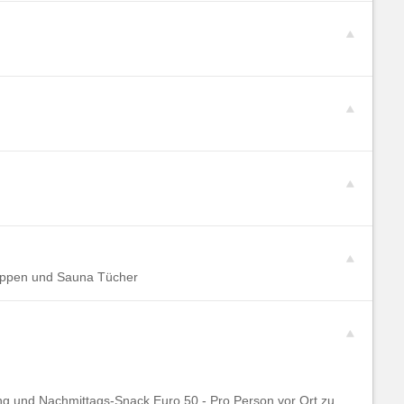
appen und Sauna Tücher
ng und Nachmittags-Snack Euro 50.- Pro Person vor Ort zu