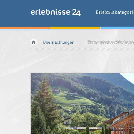
Erlebniskategor
Erlebniskategorien
Übernachtungen
/
Romantisches Wochenend
Fliegen &
Glei
Fahren &
Moto
Abenteuer &
Ac
Sport &
Fitnes
Essen &
Trink
Wellness &
Ges
Wasser &
Wind
Lifestyle &
Pha
Kids &
Family
Übernachtung