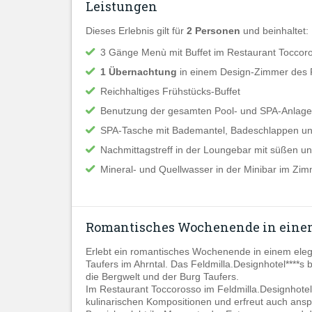
Leistungen
Dieses Erlebnis gilt für
2 Personen
und beinhaltet:
3 Gänge Menù mit Buffet im Restaurant Toccor
1 Übernachtung
in einem Design-Zimmer des F
Reichhaltiges Frühstücks-Buffet
Benutzung der gesamten Pool- und SPA-Anlage s
SPA-Tasche mit Bademantel, Badeschlappen u
Nachmittagstreff in der Loungebar mit süßen und
Mineral- und Quellwasser in der Minibar im Zi
Romantisches Wochenende in einem
Erlebt ein romantisches Wochenende in einem elegan
Taufers im Ahrntal. Das Feldmilla.Designhotel****s b
die Bergwelt und der Burg Taufers.
Im Restaurant Toccorosso im Feldmilla.Designhotel*
kulinarischen Kompositionen und erfreut auch ans