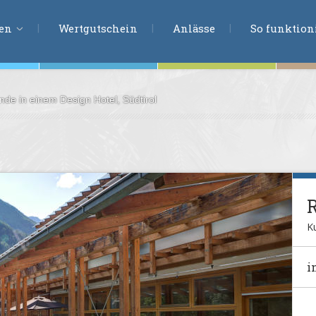
ERLEBNISSU
ien
Wertgutschein
Anlässe
So funktioni
e in einem Design Hotel, Südtirol
ten
r
tion
s
en
undheit
Ku
ntasie
i
en