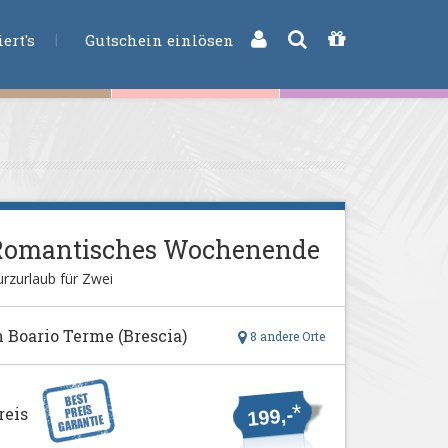
CHE
ert's
Gutschein einlösen
Romantisches Wochenende
rzurlaub für Zwei
n Boario Terme (Brescia)
8 andere Orte
*
reis
199,-