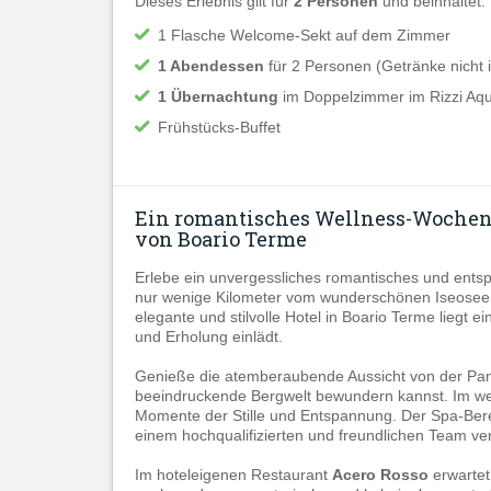
Dieses Erlebnis gilt für
2 Personen
und beinhaltet:
1 Flasche Welcome-Sekt auf dem Zimmer
1 Abendessen
für 2 Personen (Getränke nicht i
1 Übernachtung
im Doppelzimmer im Rizzi Aq
Frühstücks-Buffet
Ein romantisches Wellness-Wochen
von Boario Terme
Erlebe ein unvergessliches romantisches und en
nur wenige Kilometer vom wunderschönen Iseosee 
elegante und stilvolle Hotel in Boario Terme liegt e
und Erholung einlädt.
Genieße die atemberaubende Aussicht von der Pa
beeindruckende Bergwelt bewundern kannst. Im wei
Momente der Stille und Entspannung. Der Spa-Bere
einem hochqualifizierten und freundlichen Team ver
Im hoteleigenen Restaurant
Acero Rosso
erwartet