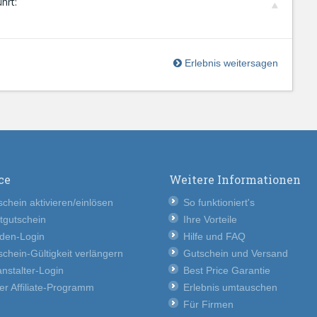
hrt:
Erlebnis weitersagen
ce
Weitere Informationen
chein aktivieren/einlösen
So funktioniert's
tgutschein
Ihre Vorteile
den-Login
Hilfe und FAQ
chein-Gültigkeit verlängern
Gutschein und Versand
nstalter-Login
Best Price Garantie
er Affiliate-Programm
Erlebnis umtauschen
Für Firmen