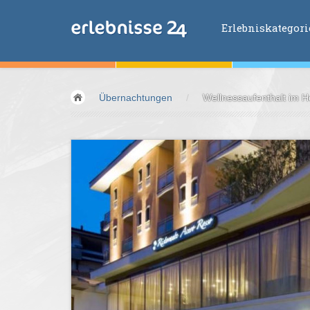
Erlebniskategor
Erlebniskategorien
Übernachtungen
/
Wellnessaufenthalt im H
Fliegen &
Glei
Fahren &
Moto
Abenteuer &
Ac
Sport &
Fitnes
Essen &
Trink
Wellness &
Ges
Wasser &
Wind
Lifestyle &
Pha
Kids &
Family
Übernachtung