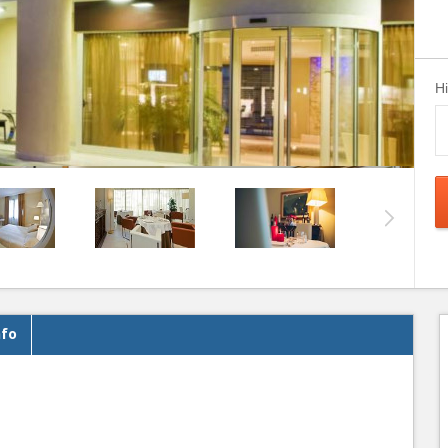
H
nfo