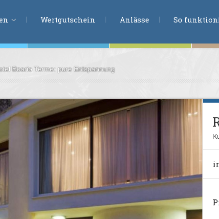
ERLEBNISSU
ien
Wertgutschein
Anlässe
So funktioni
otel Boario Terme: pure Entspannung
ten
r
tion
s
en
Ku
undheit
i
ntasie
P
en