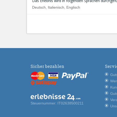
Das Erlebnis wird in folgenden Sprachen durchgefü
Deutsch, Italienisch, Englisch
Sicher bezahlen
Servi
Guts
Wer
Kun
Guts
Vera
Steuernummer: IT02638500211
Uns