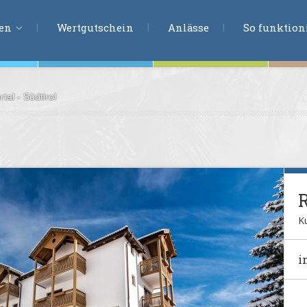
ERLEBNISSU
ien
Wertgutschein
Anlässe
So funktioni
tal - Südtirol
ten
r
tion
s
en
undheit
Ku
ntasie
i
en