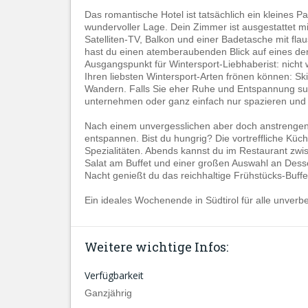
Das romantische Hotel ist tatsächlich ein kleines 
wundervoller Lage. Dein Zimmer ist ausgestattet m
Satelliten-TV, Balkon und einer Badetasche mit fl
hast du einen atemberaubenden Blick auf eines der
Ausgangspunkt für Wintersport-Liebhaberist: nicht we
Ihren liebsten Wintersport-Arten frönen können: Sk
Wandern. Falls Sie eher Ruhe und Entspannung suc
unternehmen oder ganz einfach nur spazieren und
Nach einem unvergesslichen aber doch anstrengen
entspannen. Bist du hungrig? Die vortreffliche Küche
Spezialitäten. Abends kannst du im Restaurant zwi
Salat am Buffet und einer großen Auswahl an Dess
Nacht genießt du das reichhaltige Frühstücks-Buffe
Ein ideales Wochenende in Südtirol für alle unverb
Weitere wichtige Infos:
Verfügbarkeit
Ganzjährig