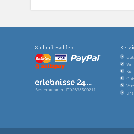
Sicher bezahlen
Servi
Guts
Wer
Kun
Guts
Vera
Steuernummer: IT02638500211
Uns