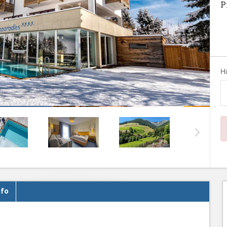
P
H
nfo