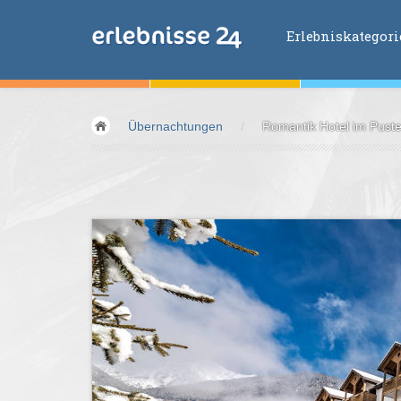
Erlebniskategor
Erlebniskategorien
Übernachtungen
/
Romantik Hotel im Puster
Fliegen &
Glei
Fahren &
Moto
Abenteuer &
Ac
Sport &
Fitnes
Essen &
Trink
Wellness &
Ges
Wasser &
Wind
Lifestyle &
Pha
Kids &
Family
Übernachtung