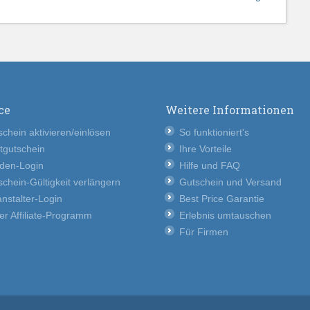
ce
Weitere Informationen
chein aktivieren/einlösen
So funktioniert's
tgutschein
Ihre Vorteile
den-Login
Hilfe und FAQ
chein-Gültigkeit verlängern
Gutschein und Versand
nstalter-Login
Best Price Garantie
er Affiliate-Programm
Erlebnis umtauschen
Für Firmen