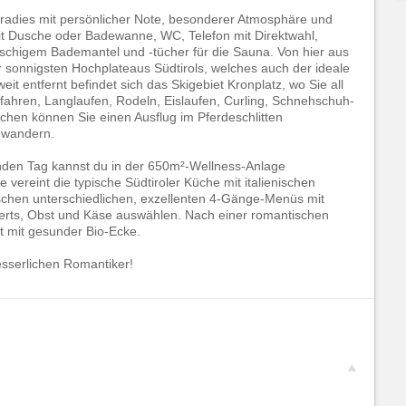
Paradies mit persönlicher Note, besonderer Atmosphäre und
it Dusche oder Badewanne, WC, Telefon mit Direktwahl,
auschigem Bademantel und -tücher für die Sauna. Von hier aus
 sonnigsten Hochplateaus Südtirols, welches auch der ideale
it entfernt befindet sich das Skigebiet Kronplatz, wo Sie all
ifahren, Langlaufen, Rodeln, Eislaufen, Curling, Schnehschuh-
hen können Sie einen Ausflug im Pferdeschlitten
 wandern.
den Tag kannst du in der 650m²-Wellness-Anlage
 vereint die typische Südtiroler Küche mit italienischen
schen unterschiedlichen, exzellenten 4-Gänge-Menüs mit
erts, Obst und Käse auswählen. Nach einer romantischen
t mit gesunder Bio-Ecke.
esserlichen Romantiker!