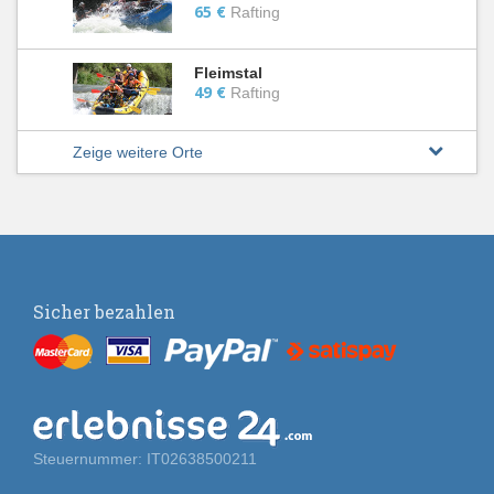
65 €
Rafting
Fleimstal
49 €
Rafting
Zeige weitere Orte
Sicher bezahlen
Steuernummer: IT02638500211