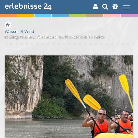
ERLEBNISSUCHE
Wasser & Wind
/
Rafting Etschtal: Abenteuer im Herzen von Trentino