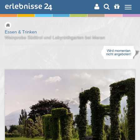
ERLEBNISSUCHE
Essen & Trinken
/
Weinprobe Südtirol und Labyrinthgarten bei Meran